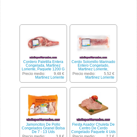
Cordero Paletilla Entera
Cerdo Solomillo Marinado
Congelada, Martinez
Entero Congelado,
Loriente, Paquete 1200 G
Martinez Loriente,
Aprox(peso Aproximado
Paquete 800 G
Precio medio:
9.48 €
Precio medio:
5.52 €
De La Unidad 1200 Gr)
Aprox(peso Aproximado
Martinez Loriente
Martinez Loriente
De La Unidad 800 Gr)
Jamoncitos De Pollo
Fiesta Asador Chuleta De
Congelados Granel Bolsa
Centro De Cerdo
De 7 - 13 Uds
Congelado Paquete 4 Uds
500 Gr
Precio medio:
3.8 €
Precio medio:
2.2 €