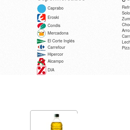
Refr
Caprabo
Solo
Eroski
Zum
Choc
Condis
Arro
Mercadona
Car
El Corte Inglés
Lec
Carrefour
Pizz
Hipercor
Alcampo
DIA