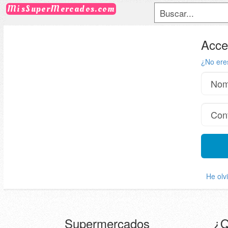
MisSuperMercados.com
Acce
¿No ere
He olv
Supermercados
¿Q