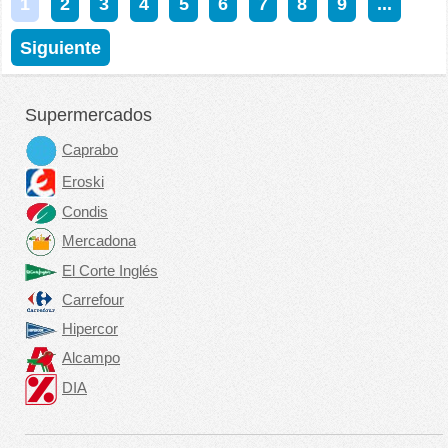
1
2
3
4
5
6
7
8
9
...
Siguiente
Supermercados
Caprabo
Eroski
Condis
Mercadona
El Corte Inglés
Carrefour
Hipercor
Alcampo
DIA