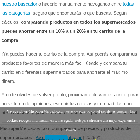
nuestro buscador
o hacerlo manualmente navegando entre
todas
las categorías
, seguro que encontrarás lo que buscas. Según
cálculos,
comparando productos en todos los supermercados
puedes ahorrar entre un 10% a un 20% en tu carrito de la
compra
¡Ya puedes hacer tu carrito de la compra! Así podrás comparar tus
productos favoritos de manera más fácil, úsado y compara tu
carrito en diferentes supermercados para ahorrarte el máximo
dinero.
Y no te olvides de volver pronto, próximamente vamos a incorporar
un sistema de opiniones, escribir tus recetas y compartirlas con
Navegando en MisSuperMercados.com estás de acuerdo con el uso de las cookies. Las
otros usuarios y poder comparar productos por su valor nutricional.
cookies recogen información en tu navegador web para ofrecerte una mejor experiencia
MisSuperMercados.com comparador de precios y productos de
online.
supermercados |
Aviso legal
|
Contactar
| 2026 ©