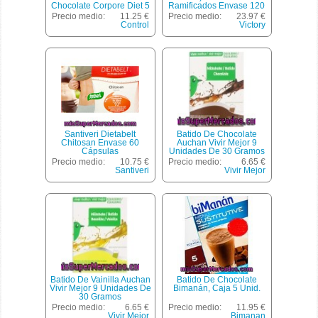
Chocolate Corpore Diet 5
Ramificados Envase 120
Ud.
Cápsulas
Precio medio:
11.25 €
Precio medio:
23.97 €
Control
Victory
Santiveri Dietabelt
Batido De Chocolate
Chitosan Envase 60
Auchan Vivir Mejor 9
Cápsulas
Unidades De 30 Gramos
Precio medio:
10.75 €
Precio medio:
6.65 €
Santiveri
Vivir Mejor
Batido De Vainilla Auchan
Batido De Chocolate
Vivir Mejor 9 Unidades De
Bimanán, Caja 5 Unid.
30 Gramos
Precio medio:
6.65 €
Precio medio:
11.95 €
Vivir Mejor
Bimanan