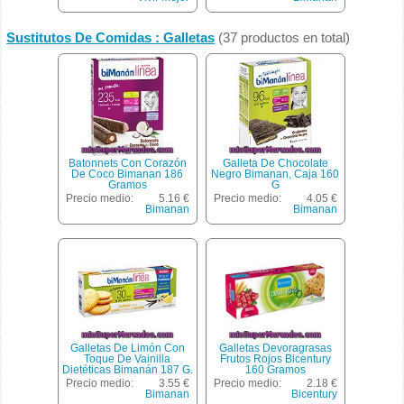
Sustitutos De Comidas : Galletas
(37 productos en total)
Batonnets Con Corazón
Galleta De Chocolate
De Coco Bimanan 186
Negro Bimanan, Caja 160
Gramos
G
Precio medio:
5.16 €
Precio medio:
4.05 €
Bimanan
Bimanan
Galletas De Limón Con
Galletas Devoragrasas
Toque De Vainilla
Frutos Rojos Bicentury
Dietéticas Bimanán 187 G.
160 Gramos
Precio medio:
3.55 €
Precio medio:
2.18 €
Bimanan
Bicentury