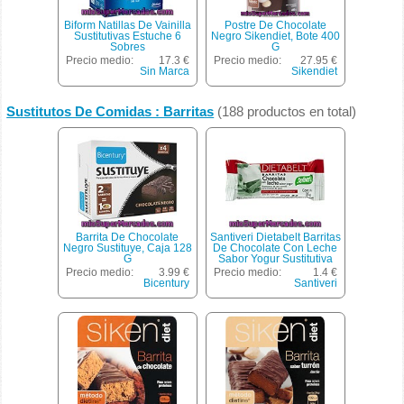
Biform Natillas De Vainilla
Postre De Chocolate
Sustitutivas Estuche 6
Negro Sikendiet, Bote 400
Sobres
G
Precio medio:
17.3 €
Precio medio:
27.95 €
Sin Marca
Sikendiet
Sustitutos De Comidas : Barritas
(188 productos en total)
Barrita De Chocolate
Santiveri Dietabelt Barritas
Negro Sustituye, Caja 128
De Chocolate Con Leche
G
Sabor Yogur Sustitutiva
De Una Comida Envase
Precio medio:
3.99 €
Precio medio:
1.4 €
35 G
Bicentury
Santiveri