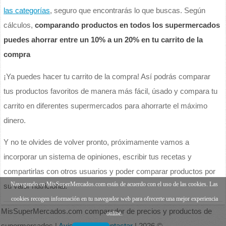
las categorías
, seguro que encontrarás lo que buscas. Según
cálculos,
comparando productos en todos los supermercados
puedes ahorrar entre un 10% a un 20% en tu carrito de la
compra
¡Ya puedes hacer tu carrito de la compra! Así podrás comparar
tus productos favoritos de manera más fácil, úsado y compara tu
carrito en diferentes supermercados para ahorrarte el máximo
dinero.
Y no te olvides de volver pronto, próximamente vamos a
incorporar un sistema de opiniones, escribir tus recetas y
compartirlas con otros usuarios y poder comparar productos por
Navegando en MisSuperMercados.com estás de acuerdo con el uso de las cookies. Las
su valor nutricional.
cookies recogen información en tu navegador web para ofrecerte una mejor experiencia
MisSuperMercados.com comparador de precios y productos de
online.