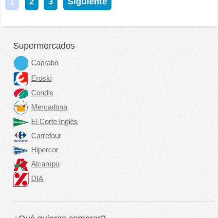
1
2
3
Siguiente
Supermercados
Caprabo
Eroski
Condis
Mercadona
El Corte Inglés
Carrefour
Hipercor
Alcampo
DIA