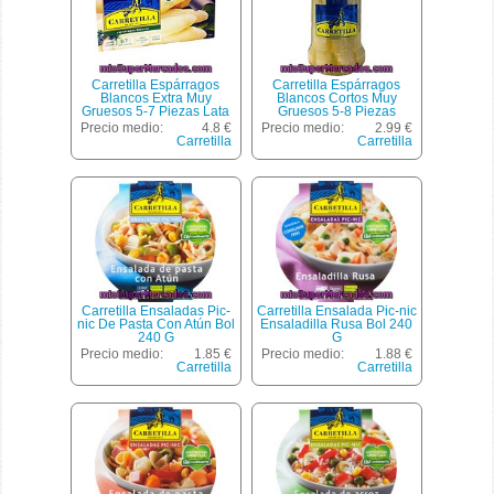
Carretilla Espárragos
Carretilla Espárragos
Blancos Extra Muy
Blancos Cortos Muy
Gruesos 5-7 Piezas Lata
Gruesos 5-8 Piezas
250 G Neto Escurrido
Frasco 110 G Neto
Precio medio:
4.8 €
Precio medio:
2.99 €
Escurrido
Carretilla
Carretilla
Carretilla Ensaladas Pic-
Carretilla Ensalada Pic-nic
nic De Pasta Con Atún Bol
Ensaladilla Rusa Bol 240
240 G
G
Precio medio:
1.85 €
Precio medio:
1.88 €
Carretilla
Carretilla