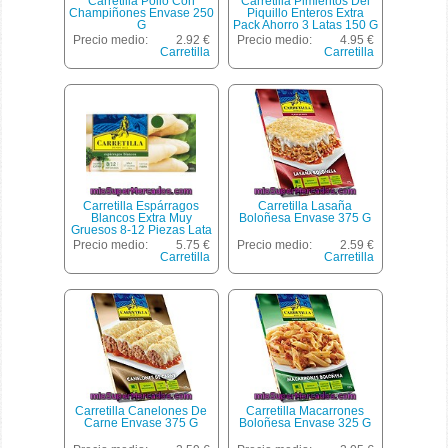
Carretilla Pollo Con
Carretilla Pimientos Del
Champiñones Envase 250
Piquillo Enteros Extra
G
Pack Ahorro 3 Latas 150 G
Neto Escurrido
Precio medio:
2.92 €
Precio medio:
4.95 €
Carretilla
Carretilla
Carretilla Espárragos
Carretilla Lasaña
Blancos Extra Muy
Boloñesa Envase 375 G
Gruesos 8-12 Piezas Lata
425 G Neto Escurrido
Precio medio:
5.75 €
Precio medio:
2.59 €
Carretilla
Carretilla
Carretilla Canelones De
Carretilla Macarrones
Carne Envase 375 G
Boloñesa Envase 325 G