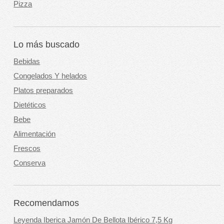
Pizza
Lo más buscado
Bebidas
Congelados Y helados
Platos preparados
Dietéticos
Bebe
Alimentación
Frescos
Conserva
Recomendamos
Leyenda Iberica Jamón De Bellota Ibérico 7,5 Kg