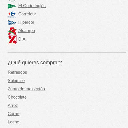
El Corte Inglés
Carrefour
Hipercor
Alcampo
DIA
¿Qué quieres comprar?
Refrescos
Solomillo
Zumo de melocotón
Chocolate
Arroz
Carne
Leche