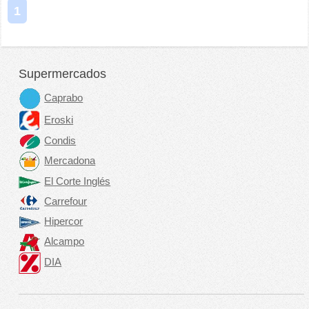
1
Supermercados
Caprabo
Eroski
Condis
Mercadona
El Corte Inglés
Carrefour
Hipercor
Alcampo
DIA