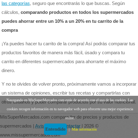
las categorías
, seguro que encontrarás lo que buscas. Según
cálculos,
comparando productos en todos los supermercados
puedes ahorrar entre un 10% a un 20% en tu carrito de la
compra
¡Ya puedes hacer tu carrito de la compra! Así podrás comparar tus
productos favoritos de manera más fácil, úsado y compara tu
carrito en diferentes supermercados para ahorrarte el máximo
dinero.
Y no te olvides de volver pronto, próximamente vamos a incorporar
un sistema de opiniones, escribir tus recetas y compartirlas con
Navegando en MisSuperMercados.com estás de acuerdo con el uso de las cookies. Las
otros usuarios y poder comparar productos por su valor nutricional.
cookies recogen información en tu navegador web para ofrecerte una mejor experiencia
MisSuperMercados.com comparador de precios y productos de
online.
supermercados |
Aviso legal
|
Contactar
| 2026 ©
Entendido
|
Más información
www.missupermercados.com