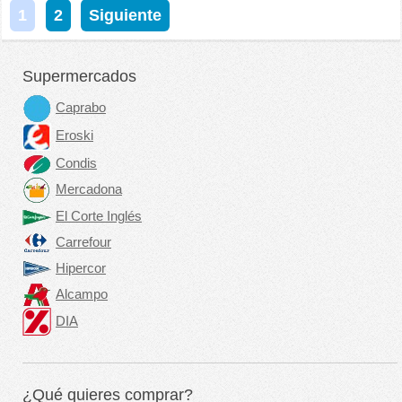
1
2
Siguiente
Supermercados
Caprabo
Eroski
Condis
Mercadona
El Corte Inglés
Carrefour
Hipercor
Alcampo
DIA
¿Qué quieres comprar?