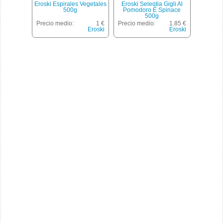
Eroski Espirales Vegetales
Eroski Seleqtia Gigli Al
500g
Pomodoro E Spinace
500g
Precio medio:
1 €
Precio medio:
1.85 €
Eroski
Eroski