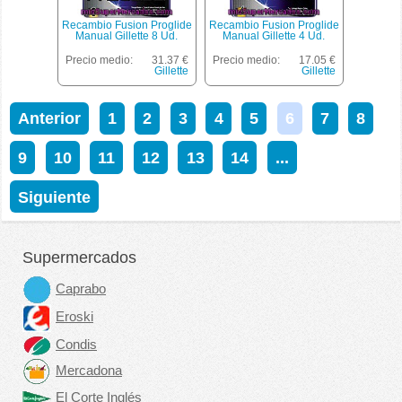
Recambio Fusion Proglide
Recambio Fusion Proglide
Manual Gillette 8 Ud.
Manual Gillette 4 Ud.
Precio medio:
31.37 €
Precio medio:
17.05 €
Gillette
Gillette
Anterior
1
2
3
4
5
6
7
8
9
10
11
12
13
14
...
Siguiente
Supermercados
Caprabo
Eroski
Condis
Mercadona
El Corte Inglés