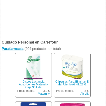
Cuidado Personal en Carrefour
Parafarmacia
(204 productos en total)
Discos Lactancia
Cápsulas Para Eliminar El
Absorbentes Maternity
Mal Aliento Air-lift 27 G.
Caja 30 Uds
Precio medio:
3.9 €
Precio medio:
8 €
Maternity
Air Lift