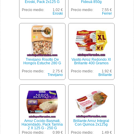
Eroski, Pack 2x125 G
Fideuà 850g
Precio medio:
1.02 €
Precio medio:
7.55 €
Eroski
Ferrer
Trevijano Risotto De
Vasito Arroz Redondo Xl
Hongos Estuche 280 G
Brillante 400 Gramos
Precio medio:
2.75 €
Precio medio:
1.92 €
Trevijano
Brillante
Arroz Cocido Basmati,
Brillante Arroz Integral
Hacendado, Pack Tarrina
Con Quinoa 2x125g
2 X 125 G - 250 G
Precio medio:
0.99 €
Precio medio:
1.49 €