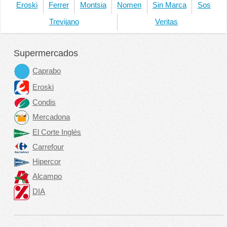
Eroski
Ferrer
Montsia
Nomen
Sin Marca
Sos
Trevijano
Veritas
Supermercados
Caprabo
Eroski
Condis
Mercadona
El Corte Inglés
Carrefour
Hipercor
Alcampo
DIA