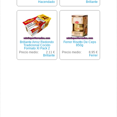
Hacendado
Brillante
Brillante Arroz Redondo
Ferrer Risotto De Ceps
Tradicional Cocido
850g
Formato Xl Pack 2
Envases 200 G
Precio medio:
2.11 €
Precio medio:
8.95 €
Brillante
Ferrer