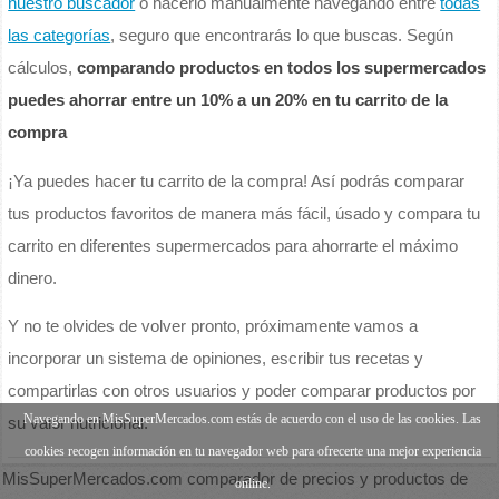
nuestro buscador
o hacerlo manualmente navegando entre
todas
las categorías
, seguro que encontrarás lo que buscas. Según
cálculos,
comparando productos en todos los supermercados
puedes ahorrar entre un 10% a un 20% en tu carrito de la
compra
¡Ya puedes hacer tu carrito de la compra! Así podrás comparar
tus productos favoritos de manera más fácil, úsado y compara tu
carrito en diferentes supermercados para ahorrarte el máximo
dinero.
Y no te olvides de volver pronto, próximamente vamos a
incorporar un sistema de opiniones, escribir tus recetas y
compartirlas con otros usuarios y poder comparar productos por
Navegando en MisSuperMercados.com estás de acuerdo con el uso de las cookies. Las
su valor nutricional.
cookies recogen información en tu navegador web para ofrecerte una mejor experiencia
MisSuperMercados.com comparador de precios y productos de
online.