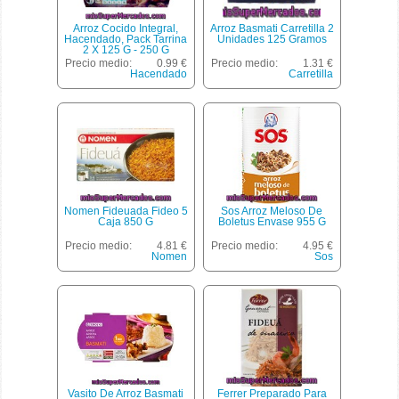
Arroz Cocido Integral,
Arroz Basmati Carretilla 2
Hacendado, Pack Tarrina
Unidades 125 Gramos
2 X 125 G - 250 G
Precio medio:
0.99 €
Precio medio:
1.31 €
Hacendado
Carretilla
Nomen Fideuada Fideo 5
Sos Arroz Meloso De
Caja 850 G
Boletus Envase 955 G
Precio medio:
4.81 €
Precio medio:
4.95 €
Nomen
Sos
Vasito De Arroz Basmati
Ferrer Preparado Para