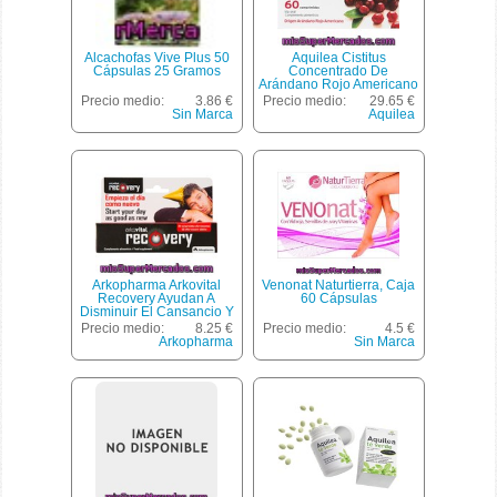
Alcachofas Vive Plus 50
Aquilea Cistitus
Cápsulas 25 Gramos
Concentrado De
Arándano Rojo Americano
Para El Bienestar Urinario
Precio medio:
3.86 €
Precio medio:
29.65 €
Caja 60 Comprimidos
Sin Marca
Aquilea
Arkopharma Arkovital
Venonat Naturtierra, Caja
Recovery Ayudan A
60 Cápsulas
Disminuir El Cansancio Y
La Fatiga Unidad 20
Precio medio:
8.25 €
Precio medio:
4.5 €
Comprimidos
Arkopharma
Sin Marca