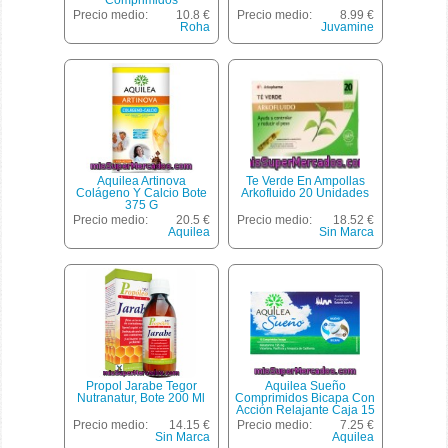
Comprimidos
Precio medio:
10.8 €
Precio medio:
8.99 €
Roha
Juvamine
Aquilea Artinova
Te Verde En Ampollas
Colágeno Y Calcio Bote
Arkofluido 20 Unidades
375 G
Precio medio:
20.5 €
Precio medio:
18.52 €
Aquilea
Sin Marca
Propol Jarabe Tegor
Aquilea Sueño
Nutranatur, Bote 200 Ml
Comprimidos Bicapa Con
Acción Relajante Caja 15
Comprimidos Con
Precio medio:
14.15 €
Precio medio:
7.25 €
Valeriana, Pasiflora Y
Sin Marca
Aquilea
Amapola De California