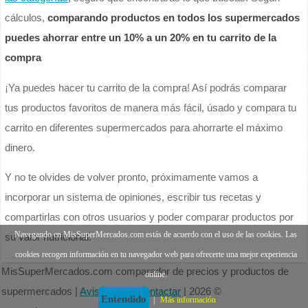
cálculos,
comparando productos en todos los supermercados
puedes ahorrar entre un 10% a un 20% en tu carrito de la
compra
¡Ya puedes hacer tu carrito de la compra! Así podrás comparar
tus productos favoritos de manera más fácil, úsado y compara tu
carrito en diferentes supermercados para ahorrarte el máximo
dinero.
Y no te olvides de volver pronto, próximamente vamos a
incorporar un sistema de opiniones, escribir tus recetas y
compartirlas con otros usuarios y poder comparar productos por
Navegando en MisSuperMercados.com estás de acuerdo con el uso de las cookies. Las
su valor nutricional.
cookies recogen información en tu navegador web para ofrecerte una mejor experiencia
MisSuperMercados.com comparador de precios y productos de
online.
supermercados |
Aviso legal
|
Contactar
| 2026 ©
Entendido
|
Más información