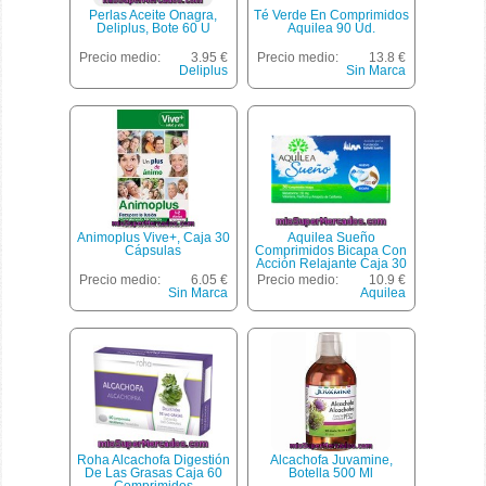
Perlas Aceite Onagra,
Té Verde En Comprimidos
Deliplus, Bote 60 U
Aquilea 90 Ud.
Precio medio:
3.95 €
Precio medio:
13.8 €
Deliplus
Sin Marca
Animoplus Vive+, Caja 30
Aquilea Sueño
Cápsulas
Comprimidos Bicapa Con
Acción Relajante Caja 30
Pastillas Con Valeriana,
Precio medio:
6.05 €
Precio medio:
10.9 €
Pasiflora Y Amapola De
Sin Marca
Aquilea
California
Roha Alcachofa Digestión
Alcachofa Juvamine,
De Las Grasas Caja 60
Botella 500 Ml