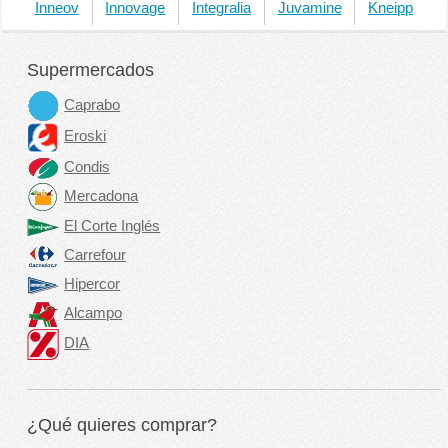
Inneov
Innovage
Integralia
Juvamine
Kneipp
Supermercados
Caprabo
Eroski
Condis
Mercadona
El Corte Inglés
Carrefour
Hipercor
Alcampo
DIA
¿Qué quieres comprar?