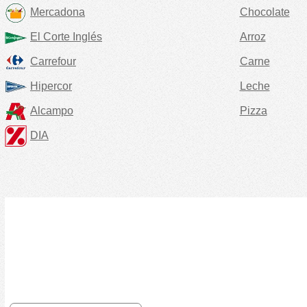
Mercadona
Chocolate
El Corte Inglés
Arroz
Carrefour
Carne
Hipercor
Leche
Alcampo
Pizza
DIA