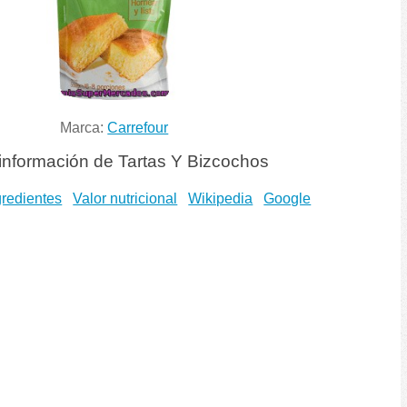
Marca:
Carrefour
información de Tartas Y Bizcochos
gredientes
Valor nutricional
Wikipedia
Google