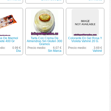
ke De Marmol
Tarta Con Crema De
Colorante En Gel Rosa Y
ete 400 Gr
Almendras Sin Gluten 300
Violeta Vahiné 20 G.
Gramos
dio:
0.99 €
Precio medio:
6.07 €
Precio medio:
3.69 €
Dia
Sin Marca
Vahiné