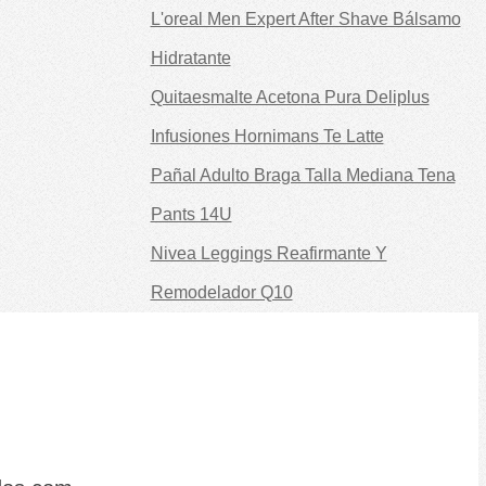
L'oreal Men Expert After Shave Bálsamo
Hidratante
Quitaesmalte Acetona Pura Deliplus
Infusiones Hornimans Te Latte
Pañal Adulto Braga Talla Mediana Tena
Pants 14U
Nivea Leggings Reafirmante Y
Remodelador Q10