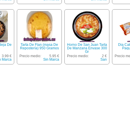
deja De
Tarta De Flan (masa De
Horno De San Juan Tarta
Dia Ca
Repostería) 950 Gramos
De Manzana Envase 300
Paqu
Gr
3.99 €
Precio medio:
5.95 €
Precio medio:
2 €
Precio me
n Marca
Sin Marca
San