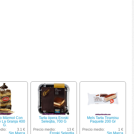
o Mármol Con
Tarta ópera Eroski
Mels Tarta Tiramisu
e La Granja 400
Seleqtia, 700 G
Paquete 200 Gr
G.
dio:
3.1 €
Precio medio:
13 €
Precio medio:
1 €
Sin Marca
Eroski Seleqtia
Sin Marca