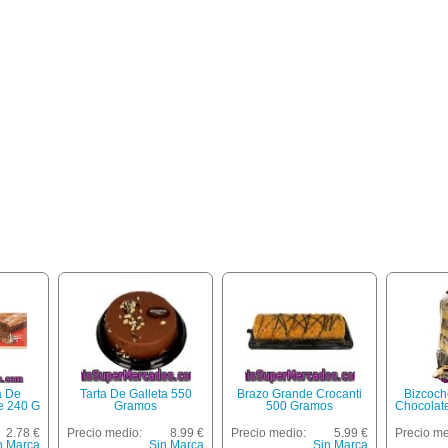
a De
Tarta De Galleta 550
Brazo Grande Crocanti
Bizcoch
e 240 G
Gramos
500 Gramos
Chocolat
2.78 €
Precio medio:
8.99 €
Precio medio:
5.99 €
Precio me
n Marca
Sin Marca
Sin Marca