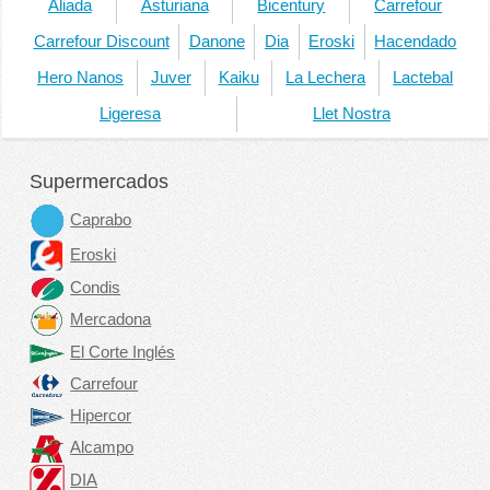
Aliada
Asturiana
Bicentury
Carrefour
Carrefour Discount
Danone
Dia
Eroski
Hacendado
Hero Nanos
Juver
Kaiku
La Lechera
Lactebal
Ligeresa
Llet Nostra
Supermercados
Caprabo
Eroski
Condis
Mercadona
El Corte Inglés
Carrefour
Hipercor
Alcampo
DIA