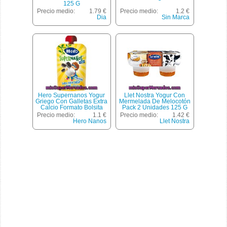
125 G
Precio medio:
1.79 €
Precio medio:
1.2 €
Dia
Sin Marca
Hero Supernanos Yogur
Llet Nostra Yogur Con
Griego Con Galletas Extra
Mermelada De Melocotón
Calcio Formato Bolsita
Pack 2 Unidades 125 G
Pouche Envase 120 G
Precio medio:
1.1 €
Precio medio:
1.42 €
Hero Nanos
Llet Nostra