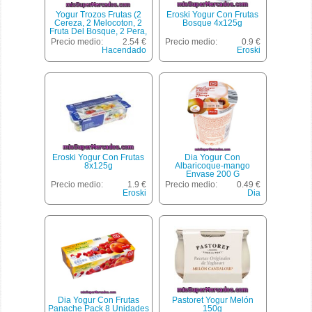
Yogur Trozos Frutas (2
Eroski Yogur Con Frutas
Cereza, 2 Melocoton, 2
Bosque 4x125g
Fruta Del Bosque, 2 Pera,
2 Fresa, 2 Piña),
Precio medio:
2.54 €
Precio medio:
0.9 €
Hacendado, Pack 12 X
Hacendado
Eroski
125 G - 1,5 Kg
Eroski Yogur Con Frutas
Dia Yogur Con
8x125g
Albaricoque-mango
Envase 200 G
Precio medio:
1.9 €
Precio medio:
0.49 €
Eroski
Dia
Dia Yogur Con Frutas
Pastoret Yogur Melón
Panache Pack 8 Unidades
150g