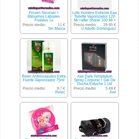
Frozen Neceser +
Lote Hombre Extreme Eau
Bálsamos Labiales
Toilette Vaporizador 120
Frutales 1u
Ml +after Shave 100 Ml +
Gel 100 Ml ***novedad***,
Precio medio:
11 €
Precio medio:
29.95 €
Adolfo Dominguez, U
Sin Marca
U Adolfo Dominguez
Relec Antimosquitos Extra
Axe Dark Temptation
Fuerte Vaporizador 75ml
Spray Corporal + Gel De
Ducha Estuche 1 Ud
Precio medio:
9.7 €
Precio medio:
5.49 €
Relec
Axe