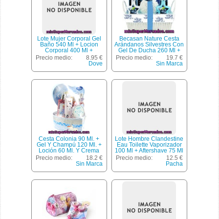
Lote Mujer Corporal Gel
Becasan Nature Cesta
Baño 540 Ml + Locion
Arándanos Silvestres Con
Corporal 400 Ml +
Gel De Ducha 260 Ml +
Desodorante Roll On 50
Loción Corporal 260 Ml +
Precio medio:
8.95 €
Precio medio:
19.7 €
Ml + Crema Manos
Jabón Manos Frasco 260
Dove
Sin Marca
*navidad*, Dove, U
Ml + Crema De Manos
100 Ml + Exfoliante
Corporal 100 Ml + Sales
De Baño + Esponja
Cesta Colonia 90 Ml. +
Lote Hombre Clandestine
Gel Y Champú 120 Ml. +
Eau Toilette Vaporizador
Loción 60 Ml. Y Crema
100 Ml + Aftershave 75 Ml
Corporal 50 Ml. + Sales
+ Gel Baño 75 Ml
Precio medio:
18.2 €
Precio medio:
12.5 €
De Baño 50 G. Frozen 1
*navidad*, Pacha Ibiza, U
Sin Marca
Pacha
Ud.