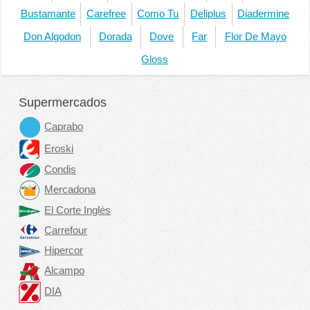
Bustamante
Carefree
Como Tu
Deliplus
Diadermine
Don Algodon
Dorada
Dove
Far
Flor De Mayo
Gloss
Supermercados
Caprabo
Eroski
Condis
Mercadona
El Corte Inglés
Carrefour
Hipercor
Alcampo
DIA