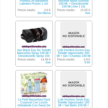
Polvera De Bálsamos
Neceser Black (colonia
Labiales Frozen 1 Ud.
100 Ml. + Desodorante
150 Ml.) Axe 1 Ud.
Precio medio:
3.6 €
Precio medio:
15.05 €
Sin Marca
Axe
Axe Black Eau De Toilette
Lote Hombre Accion Eau
Masculina Spray 100 Ml +
Toilette Vaporizador 200
Desodorante Spray 150
Ml + Gel / Champu 100 Ml
Ml + Neceser
+ Fijador 100 Ml +
Precio medio:
14.49 €
Precio medio:
4.9 €
Desodorante Spray 75 Ml
Axe
9 60
*navidad*, 9.60, U
Le Petit Marseillais Pack
Lote Hombre Gesto Eau
Corporal Con Loción
Toilette Vaporizador 100
Hidratante Con Savia De
Ml + Gel Baño 100 Ml +