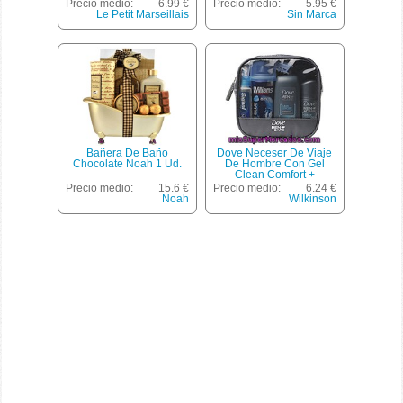
Aloe Vera & Caléndula
Aftershave 100 Ml
Precio medio:
6.99 €
Precio medio:
5.95 €
Hipoalergénica + Gel De
*navidad*, Gesto, U
Le Petit Marseillais
Sin Marca
Baño Savia De Aloe Vera
& Flor De Manzano +
Crema De Manos De
Regalo
Bañera De Baño
Dove Neceser De Viaje
Chocolate Noah 1 Ud.
De Hombre Con Gel
Clean Comfort +
Desodorante + Espuma
Precio medio:
15.6 €
Precio medio:
6.24 €
Afeitar Wilkinson + Pasta
Noah
Wilkinson
De Dientes Signal White
Now + Cepillo De Dientes
Signal + Cuchilla