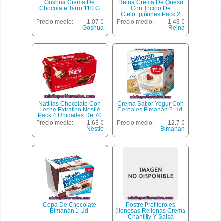
Goshua Crema De
Reina Crema De Queso
Chocolate Tarro 110 G
Con Tocino De
Cielo+piñones Pack 2
Envase 90 G
Precio medio:
1.07 €
Precio medio:
1.43 €
Goshua
Reina
Natillas Chocolate Con
Crema Sabor Yogur Con
Leche Extrafino Nestlé
Cereales Bimanán 5 Ud.
Pack 4 Unidades De 70
Gramos
Precio medio:
1.63 €
Precio medio:
12.7 €
Nestlé
Bimanan
Copa De Chocolate
Postre Profiteroles
Bimanán 1 Ud.
(lionesas Rellenas Crema
Chantilly Y Salsa