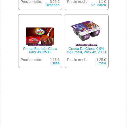
Chocolate), Delizia, Pack
Precio medio:
3.25 €
Precio medio:
1.1 €
2 X 80 G - 160 G
Bimanan
Sin Marca
Crema Bombón Clesa
Crema De Choco 0,9%
Pack 4x125 G.
Mg Eroski, Pack 4x120 Gr
Precio medio:
1.16 €
Precio medio:
1.25 €
Clesa
Eroski