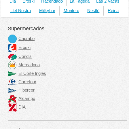
Dia
Eroski
Hacendado
La Fageda
Las 2 Vacas
Llet Nostra
Milkybar
Montero
Nestlé
Reina
Supermercados
Caprabo
Eroski
Condis
Mercadona
El Corte Inglés
Carrefour
Hipercor
Alcampo
DIA