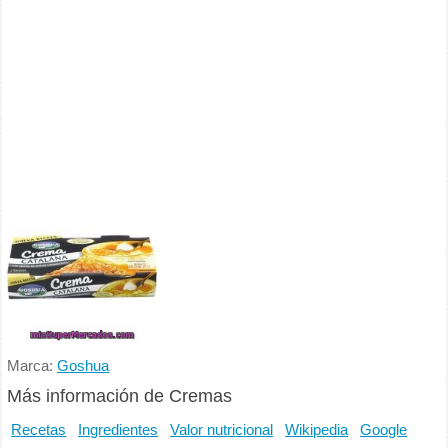
Marca:
Goshua
Más información de Cremas
Recetas
Ingredientes
Valor nutricional
Wikipedia
Google