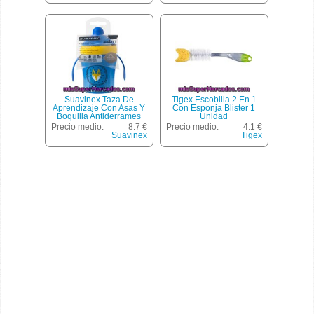
Suavinex Taza De
Tigex Escobilla 2 En 1
Aprendizaje Con Asas Y
Con Esponja Blister 1
Boquilla Antiderrames
Unidad
Colores Surtidos 1 Unidad
Precio medio:
8.7 €
Precio medio:
4.1 €
Suavinex
Tigex