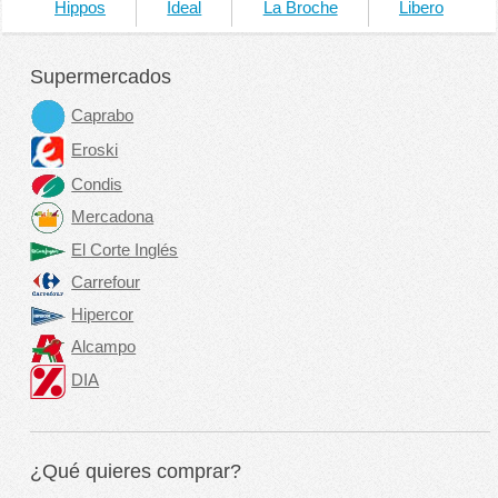
Hippos
Ideal
La Broche
Libero
Supermercados
Caprabo
Eroski
Condis
Mercadona
El Corte Inglés
Carrefour
Hipercor
Alcampo
DIA
¿Qué quieres comprar?