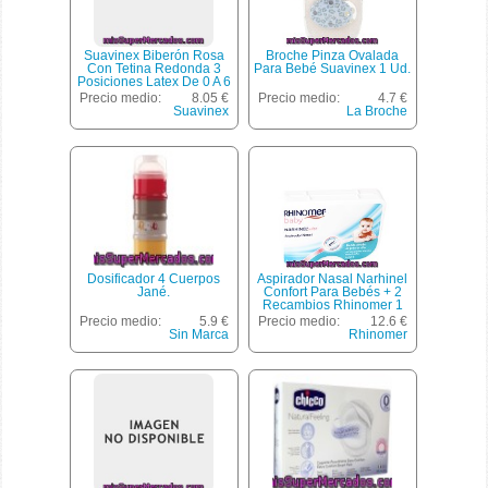
Suavinex Biberón Rosa
Broche Pinza Ovalada
Con Tetina Redonda 3
Para Bebé Suavinex 1 Ud.
Posiciones Latex De 0 A 6
Meses 270 Ml 1 Unidad
Precio medio:
8.05 €
Precio medio:
4.7 €
Suavinex
La Broche
Dosificador 4 Cuerpos
Aspirador Nasal Narhinel
Jané.
Confort Para Bebés + 2
Recambios Rhinomer 1
Ud.
Precio medio:
5.9 €
Precio medio:
12.6 €
Sin Marca
Rhinomer