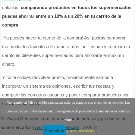
cálculos,
comparando productos en todos los supermercados
puedes ahorrar entre un 10% a un 20% en tu carrito de la
compra
¡Ya puedes hacer tu carrito de la compra! Así podrás comparar
tus productos favoritos de manera más fácil, úsado y compara tu
carrito en diferentes supermercados para ahorrarte el máximo
dinero.
Y no te olvides de volver pronto, próximamente vamos a
incorporar un sistema de opiniones, escribir tus recetas y
compartirlas con otros usuarios y poder comparar productos por
Navegando en MisSuperMercados.com estás de acuerdo con el uso de las cookies. Las
su valor nutricional.
cookies recogen información en tu navegador web para ofrecerte una mejor experiencia
MisSuperMercados.com comparador de precios y productos de
online.
supermercados |
Aviso legal
|
Contactar
| 2026 ©
Entendido
|
Más información