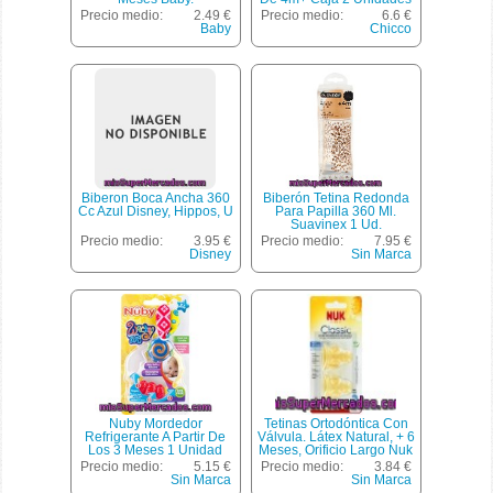
Precio medio:
2.49 €
Precio medio:
6.6 €
Baby
Chicco
Biberon Boca Ancha 360
Biberón Tetina Redonda
Cc Azul Disney, Hippos, U
Para Papilla 360 Ml.
Suavinex 1 Ud.
Precio medio:
3.95 €
Precio medio:
7.95 €
Disney
Sin Marca
Nuby Mordedor
Tetinas Ortodóntica Con
Refrigerante A Partir De
Válvula. Látex Natural, + 6
Los 3 Meses 1 Unidad
Meses, Orificio Largo Nuk
2 Unidades
Precio medio:
5.15 €
Precio medio:
3.84 €
Sin Marca
Sin Marca