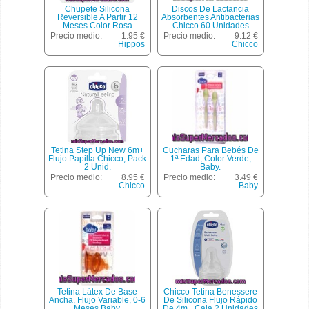
Chupete Silicona
Discos De Lactancia
Reversible A Partir 12
Absorbentes Antibacterias
Meses Color Rosa
Chicco 60 Unidades
***novedad***, Hippos, U
Precio medio:
1.95 €
Precio medio:
9.12 €
Hippos
Chicco
Tetina Step Up New 6m+
Cucharas Para Bebés De
Flujo Papilla Chicco, Pack
1ª Edad, Color Verde,
2 Unid.
Baby.
Precio medio:
8.95 €
Precio medio:
3.49 €
Chicco
Baby
Tetina Látex De Base
Chicco Tetina Benessere
Ancha, Flujo Variable, 0-6
De Silicona Flujo Rápido
Meses Baby.
De 4m+ Caja 2 Unidades