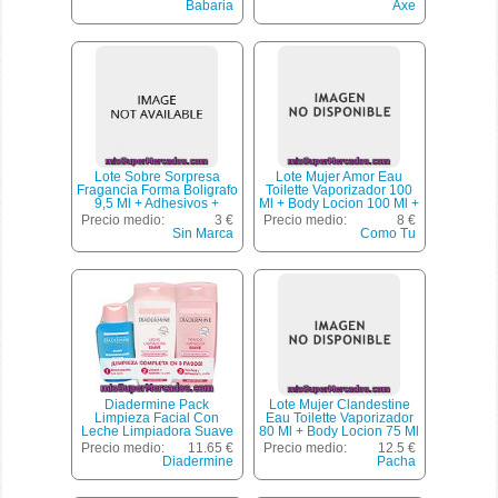
Frasco 300 Ml + Crema
Babaria
Axe
Facial Antiarrugas Tarro
50 Ml
Lote Sobre Sorpresa
Lote Mujer Amor Eau
Fragancia Forma Boligrafo
Toilette Vaporizador 100
9,5 Ml + Adhesivos +
Ml + Body Locion 100 Ml +
Marca Paginas, Minion, U
Desodorante 75 Ml + Gel
Precio medio:
3 €
Precio medio:
8 €
Baño 100 Ml *navidad*,
Sin Marca
Como Tu
Como Tu, U
Diadermine Pack
Lote Mujer Clandestine
Limpieza Facial Con
Eau Toilette Vaporizador
Leche Limpiadora Suave
80 Ml + Body Locion 75 Ml
Con Activador Dermo
+ Gel Baño 75 Ml
Precio medio:
11.65 €
Precio medio:
12.5 €
Lípido Frasco 200 Ml +
*navidad*, Pacha Ibiza, U
Diadermine
Pacha
Tónico Limpiador Suave
Frasco 200 Ml +