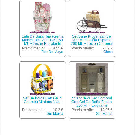
Desmaquillador De Ojos
Suave
Lata De Baño Tea (crema
Set Baño Provenzal (gel
Manos 100 Ml. + Gel 150
200 Ml. + Baño Espuma
Ml. + Leche Hidratante
200 Ml. + Loción Corporal
150 Ml. + Sal De Baño +
70 Ml. + Exfoliante
Precio medio:
14.55 €
Precio medio:
23.9 €
Esponja) Flor De Mayo 1
Corporal 50 Ml.) Gloss 1
Flor De Mayo
Gloss
Ud.
Ud.
Set De Bolos Con Gel Y
St.andrews Set Corporal
Champú Minions 1 Ud.
Con Gel De Baño Frasco
150 Ml + Exfoliante
Corporal Tubo 100 Ml +
Precio medio:
10.3 €
Precio medio:
12.95 €
Loción Corporal 150 Ml
Sin Marca
Sin Marca