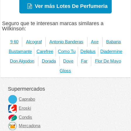
Ver más Lotes De Perfumeria
Seguro que te interesan marcas similares a
Wilkinson:
9 60
Alcograf
Antonio Banderas
Axe
Babaria
Bustamante
Carefree
Como Tu
Deliplus
Diadermine
Don Algodon
Dorada
Dove
Far
Flor De Mayo
Gloss
Supermercados
Caprabo
Eroski
Condis
Mercadona