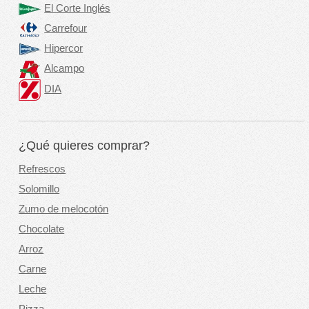
El Corte Inglés
Carrefour
Hipercor
Alcampo
DIA
¿Qué quieres comprar?
Refrescos
Solomillo
Zumo de melocotón
Chocolate
Arroz
Carne
Leche
Pizza