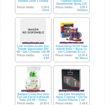
Hombre Dove 1 Unidad
Fashion Relove
Desodorante Spray 150
Ml + Gel Baño 200 Ml +
Precio medio:
5.59 €
Precio medio:
3.95 €
Aceite 100 Ml *navidad*,
Dove
Deliplus
Deliplus, U
Lote Hombre Accion Eau
Fcbarcelona Kit De Viaje
Toilette Vaporizador 200
Infantil Baño + Bucal 1u
Ml + Gel / Champu 100 Ml
(ver Contenido En La
+ Fijador 100 Ml +
Descripción Ampliada)
Precio medio:
4.9 €
Precio medio:
15.95 €
Desodorante Spray 75 Ml
9 60
Sin Marca
*navidad*, 9.60, U
Babaria Cesta Aloe Vera
Axe Dark Temptation
Con Gel Facial Exfoliante
Spray Corporal + Gel De
Tubo 150 Ml + Tónico
Ducha Estuche 1 Ud
Facial + Leche Limpiadora
Precio medio:
16.95 €
Precio medio:
5.49 €