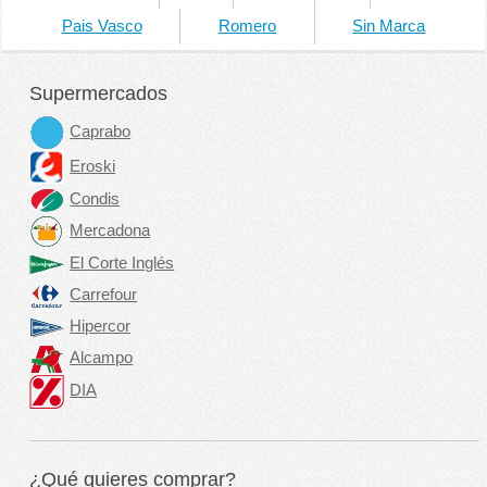
Pais Vasco
Romero
Sin Marca
Supermercados
Caprabo
Eroski
Condis
Mercadona
El Corte Inglés
Carrefour
Hipercor
Alcampo
DIA
¿Qué quieres comprar?