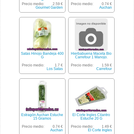
Precio medio:
2.59 €
Precio medio:
0.74 €
Gourmet Garden
Auchan
Satas Hinojo Bandeja 400
Hierbabuena Maceta Bio
G
Carrefour 1 Manojo.
Precio medio:
1.7 €
Precio medio:
1.59 €
Los Satas
Carrefour
Estragón Auchan Estuche
El Corte Ingles Cilantro
15 Gramos
Estuche 20 G
Precio medio:
0.74 €
Precio medio:
1.49 €
Auchan
El Corte Ingles