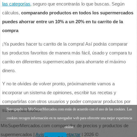
las categorías
, seguro que encontrarás lo que buscas. Según
cálculos,
comparando productos en todos los supermercados
puedes ahorrar entre un 10% a un 20% en tu carrito de la
compra
¡Ya puedes hacer tu carrito de la compra! Así podrás comparar
tus productos favoritos de manera más fácil, úsado y compara tu
carrito en diferentes supermercados para ahorrarte el máximo
dinero.
Y no te olvides de volver pronto, próximamente vamos a
incorporar un sistema de opiniones, escribir tus recetas y
compartirlas con otros usuarios y poder comparar productos por
Navegando en MisSuperMercados.com estás de acuerdo con el uso de las cookies. Las
su valor nutricional.
cookies recogen información en tu navegador web para ofrecerte una mejor experiencia
MisSuperMercados.com comparador de precios y productos de
online.
supermercados |
Aviso legal
|
Contactar
| 2026 ©