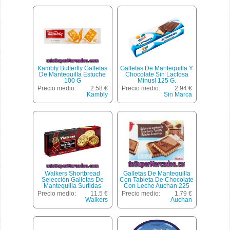
Kambly Butterfly Galletas
Galletas De Mantequilla Y
De Mantequilla Estuche
Chocolate Sin Lactosa
100 G
Minusl 125 G.
Precio medio:
2.58 €
Precio medio:
2.94 €
Kambly
Sin Marca
Walkers Shortbread
Galletas De Mantequilla
Selección Galletas De
Con Tableta De Chocolate
Mantequilla Surtidas
Con Leche Auchan 225
Estuche 350 G
Gramos
Precio medio:
11.5 €
Precio medio:
1.79 €
Walkers
Auchan