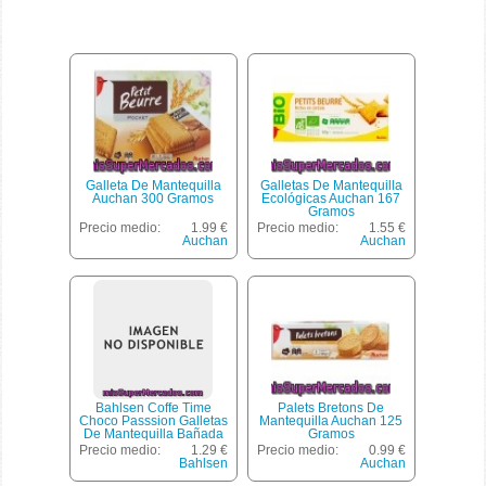
Galleta De Mantequilla
Galletas De Mantequilla
Auchan 300 Gramos
Ecológicas Auchan 167
Gramos
Precio medio:
1.99 €
Precio medio:
1.55 €
Auchan
Auchan
Bahlsen Coffe Time
Palets Bretons De
Choco Passsion Galletas
Mantequilla Auchan 125
De Mantequilla Bañada
Gramos
En Chocolate Con Leche
Precio medio:
1.29 €
Precio medio:
0.99 €
Envase 143 G
Bahlsen
Auchan