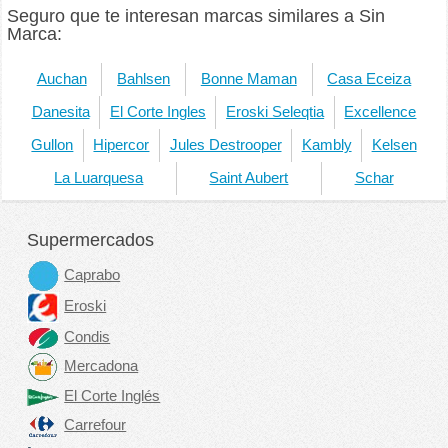
Seguro que te interesan marcas similares a Sin
Marca:
Auchan
Bahlsen
Bonne Maman
Casa Eceiza
Danesita
El Corte Ingles
Eroski Seleqtia
Excellence
Gullon
Hipercor
Jules Destrooper
Kambly
Kelsen
La Luarquesa
Saint Aubert
Schar
Supermercados
Caprabo
Eroski
Condis
Mercadona
El Corte Inglés
Carrefour