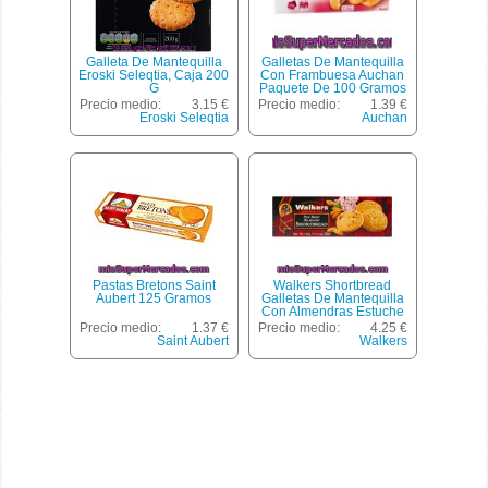
Galleta De Mantequilla
Galletas De Mantequilla
Eroski Seleqtia, Caja 200
Con Frambuesa Auchan
G
Paquete De 100 Gramos
Precio medio:
3.15 €
Precio medio:
1.39 €
Eroski Seleqtia
Auchan
Pastas Bretons Saint
Walkers Shortbread
Aubert 125 Gramos
Galletas De Mantequilla
Con Almendras Estuche
150 G
Precio medio:
1.37 €
Precio medio:
4.25 €
Saint Aubert
Walkers