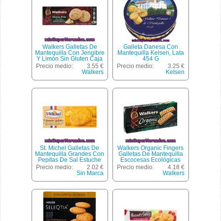
Walkers Galletas De
Galleta Danesa Con
Mantequilla Con Jengibre
Mantequilla Kelsen, Lata
Y Limón Sin Gluten Caja
454 G
140 G
Precio medio:
3.55 €
Precio medio:
3.25 €
Walkers
Kelsen
St. Michel Galletas De
Walkers Organic Fingers
Mantequilla Grandes Con
Galletas De Mantequilla
Pepitas De Sal Estuche
Escocesas Ecológicas
150 G
Envase 190 G
Precio medio:
2.02 €
Precio medio:
4.18 €
Sin Marca
Walkers