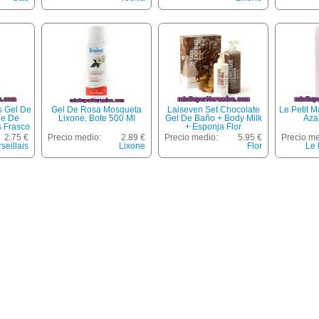
ada +
mados
is Gel De
Gel De Rosa Mosqueta
Laiseven Set Chocolate
Le Petit M
he De
Lixone, Bote 500 Ml
Gel De Baño + Body Milk
Aza
 Frasco
+ Esponja Flor
 Nutre
2.75 €
Precio medio:
2.89 €
Precio medio:
5.95 €
Precio me
seillais
Lixone
Flor
Le 