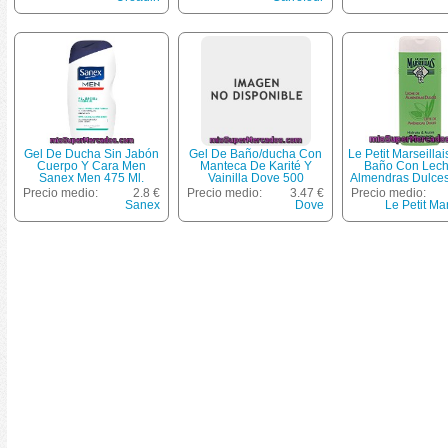
Morada Perfum
Pétalos Perfu
Gel De Ducha Sin Jabón
Gel De Baño/ducha Con
Le Petit Marseilla
Cuerpo Y Cara Men
Manteca De Karité Y
Baño Con Lec
Sanex Men 475 Ml.
Vainilla Dove 500
Almendras Dulces
Miililitros
400 Ml Hidrata Y
Precio medio:
2.8 €
Precio medio:
3.47 €
Precio medio:
Sanex
Dove
Le Petit Mar