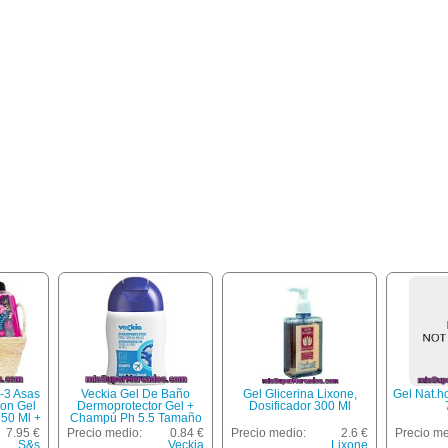
-3 Asas
Veckia Gel De Baño
Gel Glicerina Lixone,
Gel Nat.
Con Gel
Dermoprotector Gel +
Dosificador 300 Ml
50 Ml +
Champú Ph 5.5 Tamaño
250 Ml +
Viaje Bote 100 Ml
7.95 €
Precio medio:
0.84 €
Precio medio:
2.6 €
Precio me
G + Vela
S&s
Veckia
Lixone