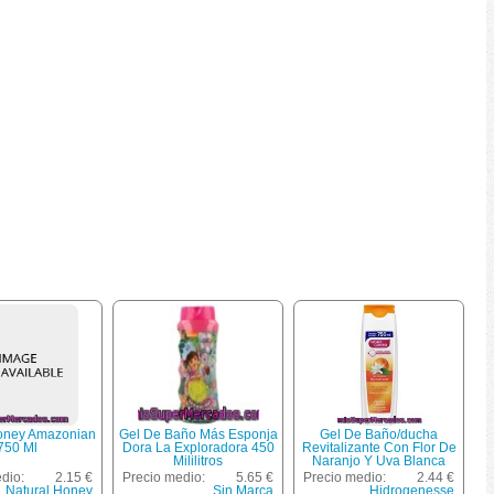
honey Amazonian
Gel De Baño Más Esponja
Gel De Baño/ducha
750 Ml
Dora La Exploradora 450
Revitalizante Con Flor De
Mililitros
Naranjo Y Uva Blanca
Hidro Genesse 750
dio:
2.15 €
Precio medio:
5.65 €
Precio medio:
2.44 €
Mililitros
Natural Honey
Sin Marca
Hidrogenesse