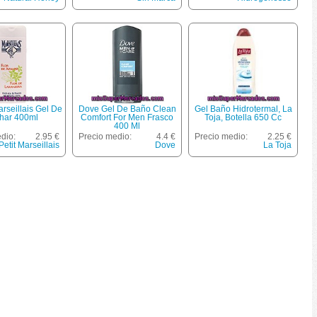
arseillais Gel De
Dove Gel De Baño Clean
Gel Baño Hidrotermal, La
har 400ml
Comfort For Men Frasco
Toja, Botella 650 Cc
400 Ml
dio:
2.95 €
Precio medio:
4.4 €
Precio medio:
2.25 €
Petit Marseillais
Dove
La Toja