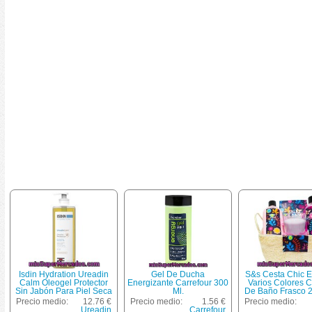
Isdin Hydration Ureadin
Gel De Ducha
S&s Cesta Chic E
Calm Oleogel Protector
Energizante Carrefour 300
Varios Colores 
Sin Jabón Para Piel Seca
Ml.
De Baño Frasco 2
Frasco 400 Ml
Body Milk Frasco 
Precio medio:
12.76 €
Precio medio:
1.56 €
Precio medio:
Sal De Baño 100 
Ureadin
Carrefour