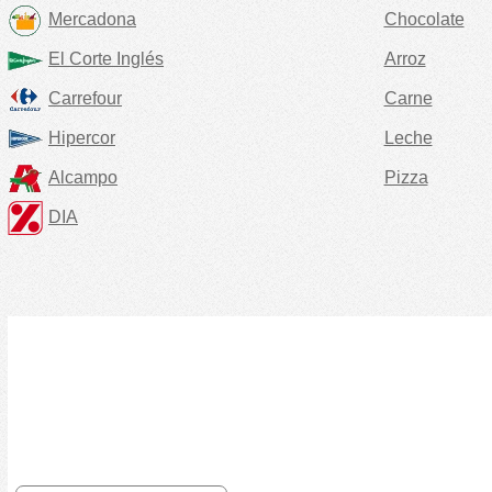
Mercadona
Chocolate
El Corte Inglés
Arroz
Carrefour
Carne
Hipercor
Leche
Alcampo
Pizza
DIA