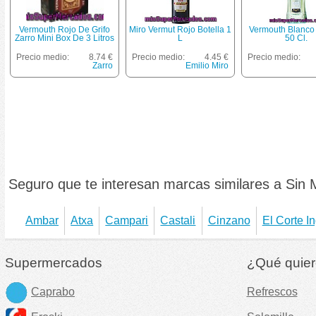
Vermouth Rojo De Grifo
Miro Vermut Rojo Botella 1
Vermouth Blanco 
Zarro Mini Box De 3 Litros
L
50 Cl.
Precio medio:
8.74 €
Precio medio:
4.45 €
Precio medio:
Zarro
Emilio Miro
Seguro que te interesan marcas similares a Sin 
Ambar
Atxa
Campari
Castali
Cinzano
El Corte I
Supermercados
¿Qué quier
Caprabo
Refrescos