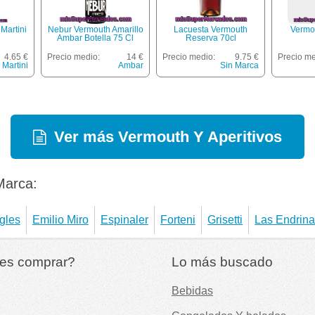
Martini
Nebur Vermouth Amarillo
Lacuesta Vermouth
Vermo
Ambar Botella 75 Cl
Reserva 70cl
4.65 €
Precio medio:
14 €
Precio medio:
9.75 €
Precio me
Martini
Ambar
Sin Marca
Ver más Vermouth Y Aperitivos
Marca:
ngles
Emilio Miro
Espinaler
Forteni
Grisetti
Las Endrin
es comprar?
Lo más buscado
Bebidas