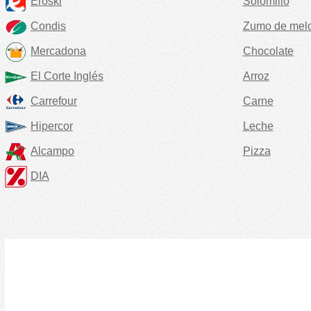
Eroski
Solomillo
Condis
Zumo de mel
Mercadona
Chocolate
El Corte Inglés
Arroz
Carrefour
Carne
Hipercor
Leche
Alcampo
Pizza
DIA