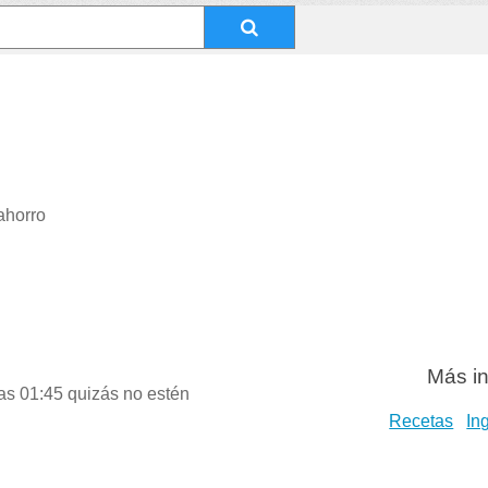
ahorro
Más in
as 01:45 quizás no estén
Recetas
In