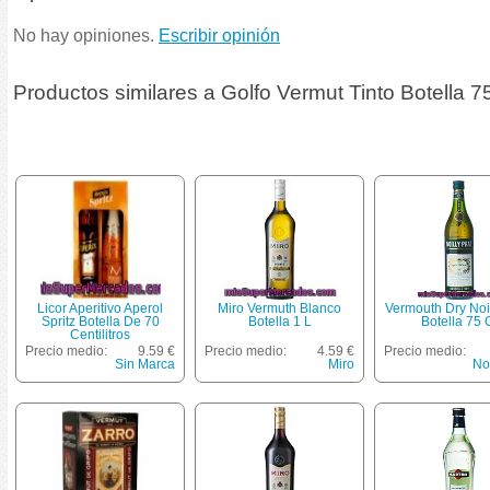
No hay opiniones.
Escribir opinión
Productos similares a Golfo Vermut Tinto Botella 75
Licor Aperitivo Aperol
Miro Vermuth Blanco
Vermouth Dry Noil
Spritz Botella De 70
Botella 1 L
Botella 75 
Centilitros
Precio medio:
9.59 €
Precio medio:
4.59 €
Precio medio:
Sin Marca
Miro
Noi