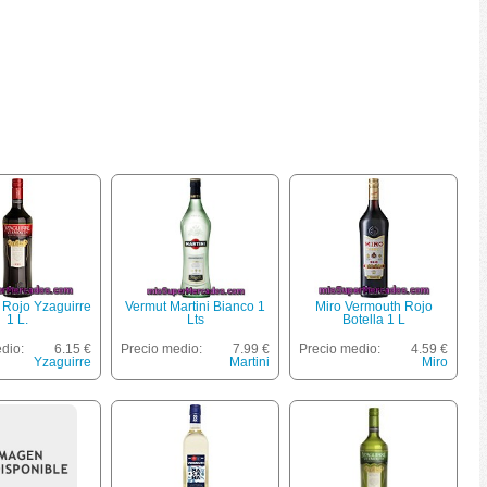
 Rojo Yzaguirre
Vermut Martini Bianco 1
Miro Vermouth Rojo
1 L.
Lts
Botella 1 L
dio:
6.15 €
Precio medio:
7.99 €
Precio medio:
4.59 €
Yzaguirre
Martini
Miro