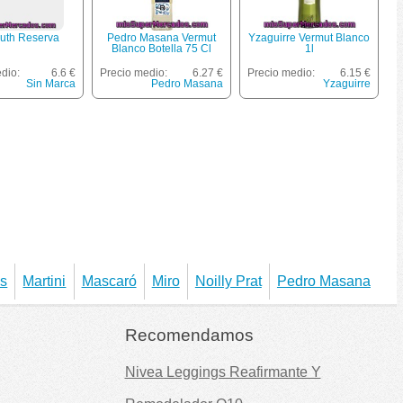
uth Reserva
Pedro Masana Vermut
Yzaguirre Vermut Blanco
Blanco Botella 75 Cl
1l
dio:
6.6 €
Precio medio:
6.27 €
Precio medio:
6.15 €
Sin Marca
Pedro Masana
Yzaguirre
as
Martini
Mascaró
Miro
Noilly Prat
Pedro Masana
Recomendamos
Nivea Leggings Reafirmante Y