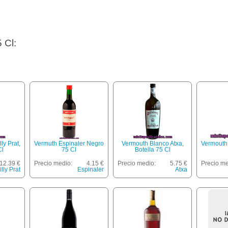
 Cl:
ly Prat,
Vermuth Espinaler Negro
Vermouth Blanco Atxa,
Vermouth
Cl
75 Cl
Botella 75 Cl
12.39 €
Precio medio:
4.15 €
Precio medio:
5.75 €
Precio me
lly Prat
Espinaler
Atxa