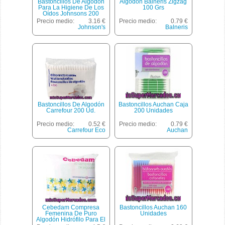
Bastoncillos De Algodón
Algodon Balneris Zigzag
Para La Higiene De Los
100 Grs
Oídos Johnsons 200
Unidades
Precio medio:
3.16 €
Precio medio:
0.79 €
Johnson's
Balneris
Bastoncillos De Algodón
Bastoncillos Auchan Caja
Carrefour 200 Ud.
200 Unidades
Precio medio:
0.52 €
Precio medio:
0.79 €
Carrefour Eco
Auchan
Cebedam Compresa
Bastoncillos Auchan 160
Femenina De Puro
Unidades
Algodón Hidrófilo Para El