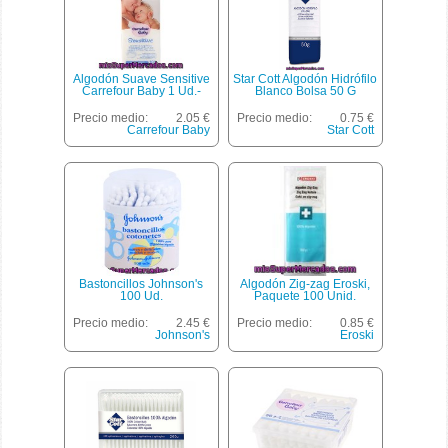
Algodón Suave Sensitive
Star Cott Algodón Hidrófilo
Carrefour Baby 1 Ud.-
Blanco Bolsa 50 G
Precio medio:
2.05 €
Precio medio:
0.75 €
Carrefour Baby
Star Cott
Bastoncillos Johnson's
Algodón Zig-zag Eroski,
100 Ud.
Paquete 100 Unid.
Precio medio:
2.45 €
Precio medio:
0.85 €
Johnson's
Eroski