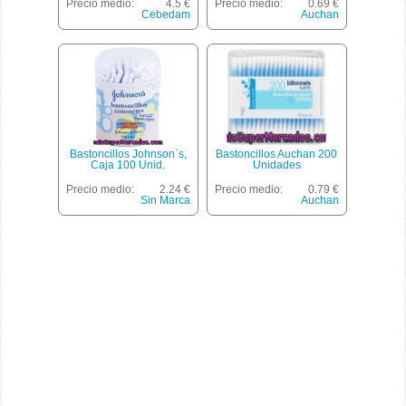
Periodo Post Parto Bolsa
Precio medio:
4.5 €
Precio medio:
0.69 €
20 Unidades
Cebedam
Auchan
Bastoncillos Johnson`s,
Bastoncillos Auchan 200
Caja 100 Unid.
Unidades
Precio medio:
2.24 €
Precio medio:
0.79 €
Sin Marca
Auchan