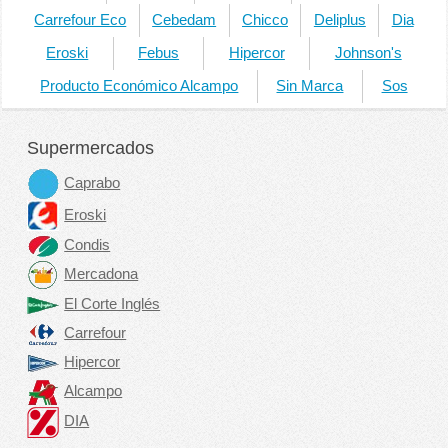
Carrefour Eco
Cebedam
Chicco
Deliplus
Dia
Eroski
Febus
Hipercor
Johnson's
Producto Económico Alcampo
Sin Marca
Sos
Supermercados
Caprabo
Eroski
Condis
Mercadona
El Corte Inglés
Carrefour
Hipercor
Alcampo
DIA