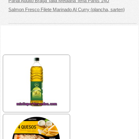
Pañal Adulto Braga Talla Mediana Tena Pants 14U
Salmon Fresco Filete Marinado Al Curry (plancha, sarten)