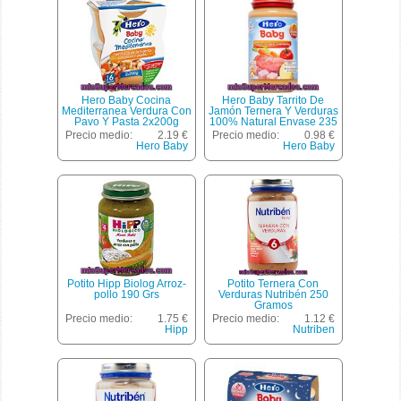
Hero Baby Cocina
Hero Baby Tarrito De
Mediterranea Verdura Con
Jamón Ternera Y Verduras
Pavo Y Pasta 2x200g
100% Natural Envase 235
G
Precio medio:
2.19 €
Precio medio:
0.98 €
Hero Baby
Hero Baby
Potito Hipp Biolog Arroz-
Potito Ternera Con
pollo 190 Grs
Verduras Nutribén 250
Gramos
Precio medio:
1.75 €
Precio medio:
1.12 €
Hipp
Nutriben