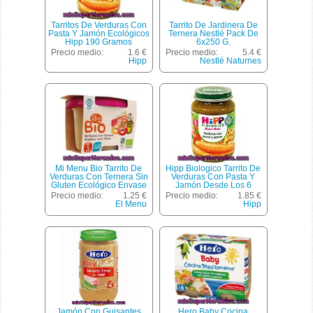
Tarritos De Verduras Con
Tarrito De Jardinera De
Pasta Y Jamón Ecológicos
Ternera Nestlé Pack De
Hipp 190 Gramos
6x250 G.
Precio medio:
1.6 €
Precio medio:
5.4 €
Hipp
Nestlé Naturnes
Mi Menu Bio Tarrito De
Hipp Biologico Tarrito De
Verduras Con Ternera Sin
Verduras Con Pasta Y
Gluten Ecológico Envase
Jamón Desde Los 6
200 G
Meses Envase 190 G
Precio medio:
1.25 €
Precio medio:
1.85 €
El Menu
Hipp
Jamón Con Guisantes
Hero Baby Cocina