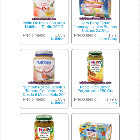
Potito De Pollo Con Arroz
Hero Baby Tarrito
Nutriben, Tarrito 200 G
Jamón/guisantes Buenas
Noches 2x190g
Precio medio:
1.05 €
Precio medio:
1.7 €
Nutriben
Hero Baby
Nutriben Potitos Jamón Y
Potito Hipp Biolog
Ternera Con Verduras
Pat,zan,carn 250 Grs
Desde 6 Meses Bote 200
G
Precio medio:
1.05 €
Precio medio:
1.79 €
Nutriben
Hipp