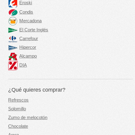
Eroski
Condis
Mercadona
El Corte Inglés
Carrefour
Hipercor
Alcampo
DIA
¿Qué quieres comprar?
Refrescos
Solomillo
Zumo de melocotón
Chocolate