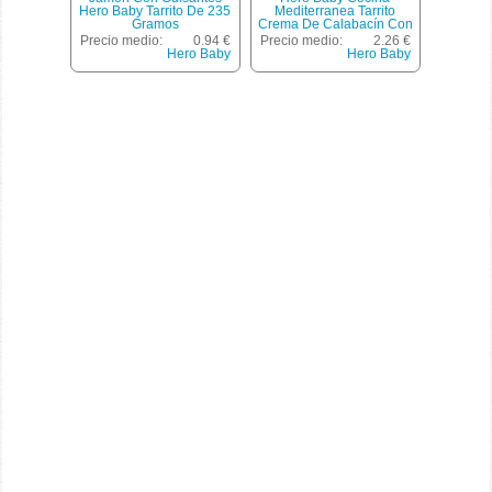
Hero Baby Tarrito De 235
Mediterranea Tarrito
Gramos
Crema De Calabacín Con
Jamón Y Quesito 100%
Precio medio:
0.94 €
Precio medio:
2.26 €
Natural 2x190g Envase
Hero Baby
Hero Baby
380 G