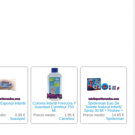
Esponja Infantil
Colonia Infantil Frescura Y
Spiderman Eau De
Suavidad Carrefour 750
Toilette Natural Infantil
Ml.
Spray 30 Ml + Frisbee +
Adhesivos + Llavero
dio:
0.99 €
Precio medio:
1.95 €
Precio medio:
14.85 €
Suavipiel
Carrefour
Spiderman