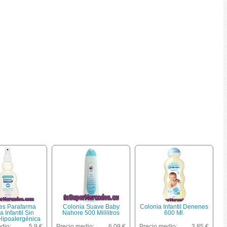
s Parafarma
Colonia Suave Baby
Colonia Infantil Denenes
a Infantil Sin
Nahore 500 Mililitros
600 Ml.
Hipoalergénica
les Sensibles Y
dio:
5.9 €
Precio medio:
6.09 €
Precio medio:
3.85 €