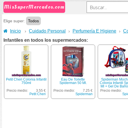
MisSuperMercados.com
Elige super:
Todos
Inicio
Cuidado Personal
Perfumería E Higiene
Co
Infantiles en todos los supermercados:
Petit Cheri Colonia Infantil
Eau De Toilette
Spiderman Mochi
750ml
Spiderman 50 Ml.
Colonia Infantil S
Ml + Gel De Baño
475 Ml
Precio medio:
3.55 €
Precio medio:
7.25 €
Precio medio:
Petit Cheri
Spiderman
Spi