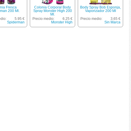
nia Fresca
Colonia Corporal Body
Body Spray Bob Esponja,
rman 200 Ml.
Spray Monster High 200
Vaporizador 200 Ml
Ml.
dio:
5.95 €
Precio medio:
6.25 €
Precio medio:
3.65 €
Spiderman
Monster High
Sin Marca