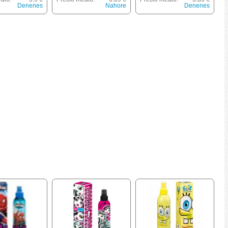
s Spray 200 Ml
Denenes
Nahore
Denenes