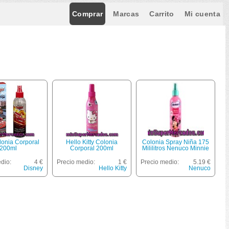
Comprar
Marcas
Carrito
Mi cuenta
lonia Corporal
Hello Kitty Colonia
Colonia Spray Niña 175
200ml
Corporal 200ml
Mililitros Nenuco Minnie
dio:
4 €
Precio medio:
1 €
Precio medio:
5.19 €
Disney
Hello Kitty
Nenuco