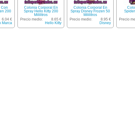
l Con
Colonia Corporal En
Colonia Corporal En
Colo
zen 200
Spray Hello Kitty 200
Spray Disney Frozen 50
Spide
Mililitros
Mililitros
6.04 €
Precio medio:
8.65 €
Precio medio:
8.95 €
Precio me
n Marca
Hello Kitty
Disney