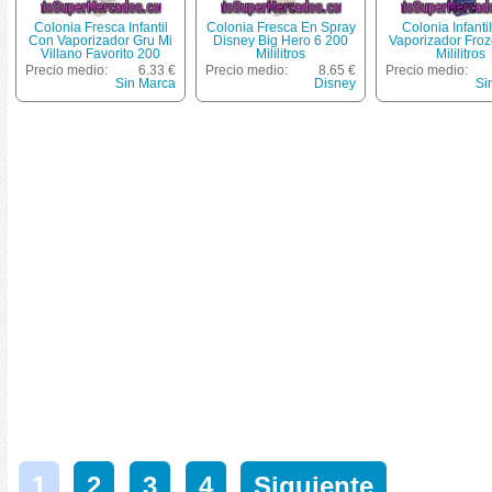
Colonia Fresca Infantil
Colonia Fresca En Spray
Colonia Infanti
Con Vaporizador Gru Mi
Disney Big Hero 6 200
Vaporizador Fro
Villano Favorito 200
Mililitros
Mililitros
Mililitros
Precio medio:
6.33 €
Precio medio:
8.65 €
Precio medio:
Sin Marca
Disney
Si
1
2
3
4
Siguiente