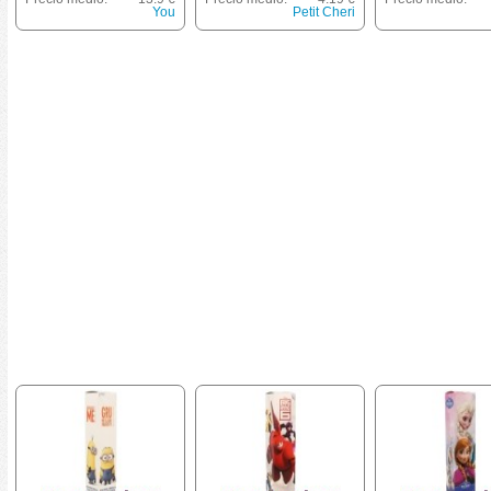
Accesorios
You
Petit Cheri