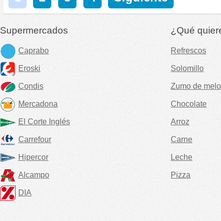
Supermercados
¿Qué quier
Caprabo
Refrescos
Eroski
Solomillo
Condis
Zumo de melo
Mercadona
Chocolate
El Corte Inglés
Arroz
Carrefour
Carne
Hipercor
Leche
Alcampo
Pizza
DIA