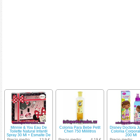
Minnie & You Eau De
Colonia Para Bebe Petit
Disney Doctora J
Toilette Natural Infantil
Cheri 750 Mililitros
Colonia Corpora
Spray 30 Ml + Esmalte De
200 Ml
Uñas Frasco 7 Ml +
Precio medio:
13.9 €
Precio medio:
4.19 €
Precio medio: