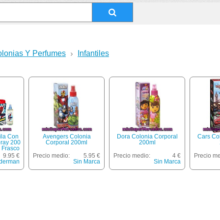
lonias Y Perfumes
Infantiles
la Con
Avengers Colonia
Dora Colonia Corporal
Cars Co
pray 200
Corporal 200ml
200ml
 Frasco
9.95 €
Precio medio:
5.95 €
Precio medio:
4 €
Precio me
derman
Sin Marca
Sin Marca