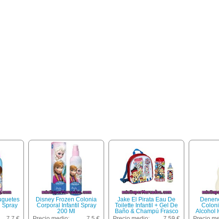
uguetes
Disney Frozen Colonia
Jake El Pirata Eau De
Denene
l Spray
Corporal Infantil Spray
Toilette Infantil + Gel De
Coloni
200 Ml
Baño & Champú Frasco
Alcohol 
475 Ml + Mochila
Para Pie
7.7 €
Precio medio:
7.5 €
Precio medio:
7.59 €
Precio me