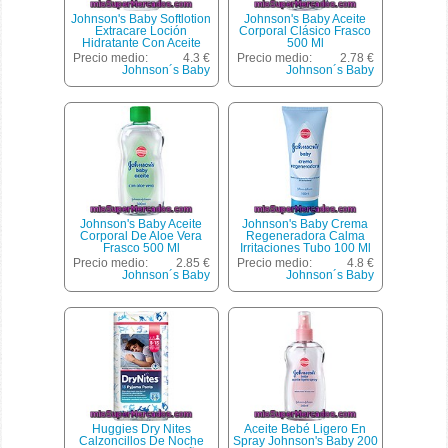
Johnson's Baby Softlotion
Johnson's Baby Aceite
Extracare Loción
Corporal Clásico Frasco
Hidratante Con Aceite
500 Ml
Frasco 500 Ml
Precio medio:
4.3 €
Precio medio:
2.78 €
Johnson´s Baby
Johnson´s Baby
Johnson's Baby Aceite
Johnson's Baby Crema
Corporal De Aloe Vera
Regeneradora Calma
Frasco 500 Ml
Irritaciones Tubo 100 Ml
Precio medio:
2.85 €
Precio medio:
4.8 €
Johnson´s Baby
Johnson´s Baby
Huggies Dry Nites
Aceite Bebé Ligero En
Calzoncillos De Noche
Spray Johnson's Baby 200