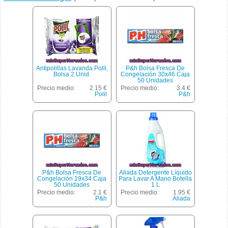
Antipolillas Lavanda Polil,
P&h Bolsa Fresca De
Bolsa 2 Unid.
Congelación 30x46 Caja
50 Unidades
Precio medio:
2.15 €
Precio medio:
3.4 €
Polil
P&h
P&h Bolsa Fresca De
Aliada Detergente Líquido
Congelación 19x34 Caja
Para Lavar A Mano Botella
50 Unidades
1 L
Precio medio:
2.1 €
Precio medio:
1.95 €
P&h
Aliada