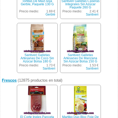
Tortitas De Maìz-soja
Santiveri Galletas Caseras
Gerble, Paquete 130 G
Integrales Sin Azúcar
Paquete 260 G
Precio medio:
1.69 €
Precio medio:
2.41 €
Gerblé
Santiveri
Santiveri Galletas
Santiveri Galletas
Artesanas De Coco Sin
Artesanas De Manzana
Azúcar Bolsa 180 G
Sin Azúcar Bolsa 150 G
Precio medio:
1.73 €
Precio medio:
1.53 €
Santiveri
Santiveri
Frescos
(12875 productos en total)
El Corte Ingles Panceta
Martiko Dúo Bloc Foie De