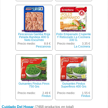
Pescanova Gamba Roja
Pollo Empanado Crujiente
Pelada Bandeja 400 G
Y Rebozado La Cocinera
Neto Escurrido
330 G.
Precio medio:
8.8 €
Precio medio:
3.35 €
Pescanova
La Cocinera
Guisantes Findus Finos
Guisantes Findus
750 Grs
Superfinos 400 Grs
Precio medio:
2.49 €
Precio medio:
1.55 €
Findus
Findus
Cuidado Del Hogar
(7468 productos en total)