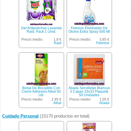
Gel Antipolichas Lavanda
Febreze Eliminador De
Raid, Pack 1 Unid.
Olores Extra Spray 500 Ml
Precio medio:
1.8 €
Precio medio:
3.85 €
Raid
Febreze
Bolsa De Bocadillo Con
Aliada Servilletas Blancas
Cierre Adhesivo Albal 50
3 Capas 33x33 Paquete
Ud.
50 Unidades
Precio medio:
2.95 €
Precio medio:
1.05 €
Albal
Aliada
Cuidado Personal
(15170 productos en total)