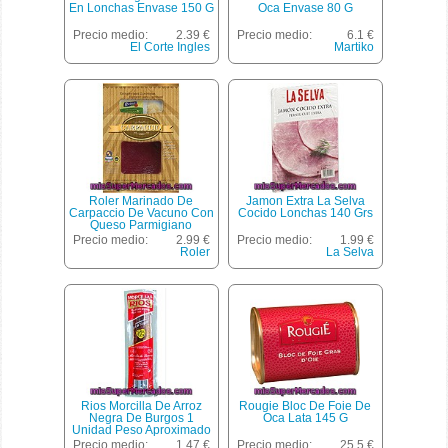
En Lonchas Envase 150 G
Oca Envase 80 G
Precio medio:
2.39 €
Precio medio:
6.1 €
El Corte Ingles
Martiko
Roler Marinado De
Jamon Extra La Selva
Carpaccio De Vacuno Con
Cocido Lonchas 140 Grs
Queso Parmigiano
Estuche 110 G
Precio medio:
2.99 €
Precio medio:
1.99 €
Roler
La Selva
Rios Morcilla De Arroz
Rougie Bloc De Foie De
Negra De Burgos 1
Oca Lata 145 G
Unidad Peso Aproximado
Envase 300 G
Precio medio:
1.47 €
Precio medio:
25.5 €