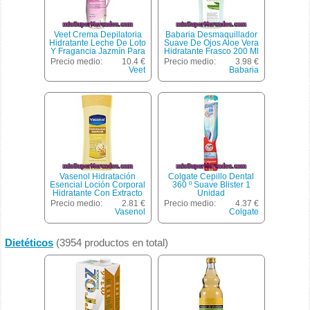
Veet Crema Depilatoria
Babaria Desmaquillador
Hidratante Leche De Loto
Suave De Ojos Aloe Vera
Y Fragancia Jazmín Para
Hidratante Frasco 200 Ml
Piel Normal Spray 150 Ml
No Graso
Precio medio:
10.4 €
Precio medio:
3.98 €
Veet
Babaria
Vasenol Hidratación
Colgate Cepillo Dental
Esencial Loción Corporal
360 º Suave Blister 1
Hidratante Con Extracto
Unidad
Puro De Avena Frasco
Precio medio:
2.81 €
Precio medio:
4.37 €
400 Ml
Vasenol
Colgate
Dietéticos
(3954 productos en total)