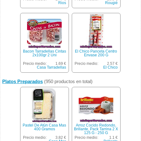
Rios
Rougié
Bacon Tarradellas Cintas
El Chico Panceta Centro
2x100gr 2 Uni
Envase 200 G
Precio medio:
1.69 €
Precio medio:
2.57 €
Casa Tarradellas
El Chico
Platos Preparados
(950 productos en total)
Pastel De Atún Casa Mas
Arroz Cocido Redondo,
400 Gramos
Brillante, Pack Tarrina 2 X
125 G - 250 G
Precio medio:
3.82 €
Precio medio:
1.1 €