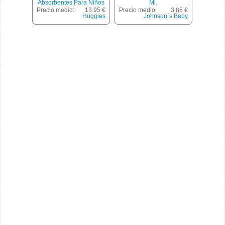
Absorbentes Para Niños
Ml.
8-15 Años 27-57 Kg Talla
Precio medio:
13.95 €
Precio medio:
3.85 €
Grande Bolsa 13
Huggies
Johnson´s Baby
Unidades