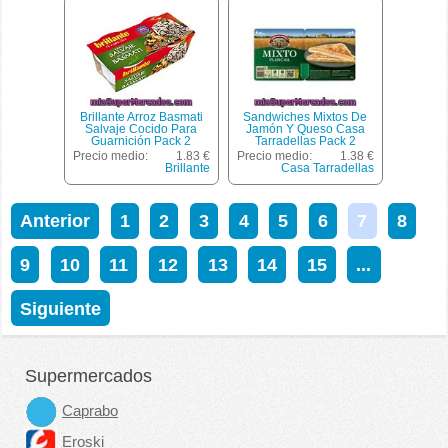
Brillante Arroz Basmati
Sandwiches Mixtos De
Salvaje Cocido Para
Jamón Y Queso Casa
Guarnición Pack 2
Tarradellas Pack 2
Envases 125 G
Unidades 135 Gramos
Precio medio:
1.83 €
Precio medio:
1.38 €
Brillante
Casa Tarradellas
Anterior
1
2
3
4
5
6
7
8
9
10
11
12
13
14
15
...
Siguiente
Supermercados
Caprabo
Eroski