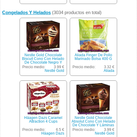
Congelados Y Helados
(3034 productos en total)
Nestle Gold Chocolate
Aliada Finger De Pollo
Biscuit Cono Con Helado
Marinado Bolsa 400 G
De Chocolate Negro Y
Crema Biscuit 4 Unidades
Precio medio:
3.99 €
Precio medio:
3.32 €
Estuche 440 Ml
Nestlé Gold
Aliada
Häagen Dazs Caramel
Nestle Gold Chocolate
Attraction 4 Cups
Absolut Cono Con Helado
De Chocolate Y Láminas
De Chocolate Negro 4
Precio medio:
6.5 €
Precio medio:
3.99 €
Unidades Estuche 440 Ml
Häagen Dazs
Nestlé Gold