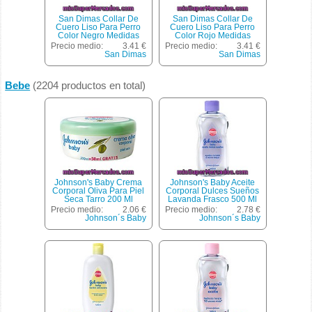
San Dimas Collar De
San Dimas Collar De
Cuero Liso Para Perro
Cuero Liso Para Perro
Color Negro Medidas
Color Rojo Medidas
20x450 Mm 1 Unidad
20x450 Mm 1 Unidad
Precio medio:
3.41 €
Precio medio:
3.41 €
San Dimas
San Dimas
Bebe
(2204 productos en total)
Johnson's Baby Crema
Johnson's Baby Aceite
Corporal Oliva Para Piel
Corporal Dulces Sueños
Seca Tarro 200 Ml
Lavanda Frasco 500 Ml
Precio medio:
2.06 €
Precio medio:
2.78 €
Johnson´s Baby
Johnson´s Baby