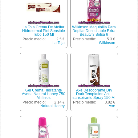
La Toja Crema De Afeitar
Wilkinson Maquinilla Para
Hidrotermal Piel Sensible
Depilar Desechable Extra
Tubo 150 Ml
Beauty 3 Bolsa 6
Unidades + 2 Gratis
Precio medio:
2.5 €
Precio medio:
5.3 €
La Toja
Wilkinson
Gel Crema Hidratante
Axe Desodorante Dry
Avena Natural Honey 750
Dark Temptation Anti-
Mililitros
transpirante Spray 150 Ml
Precio medio:
2.14 €
Precio medio:
3.82 €
Natural Honey
Axe