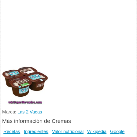
Marca:
Las 2 Vacas
Más información de Cremas
Recetas
Ingredientes
Valor nutricional
Wikipedia
Google