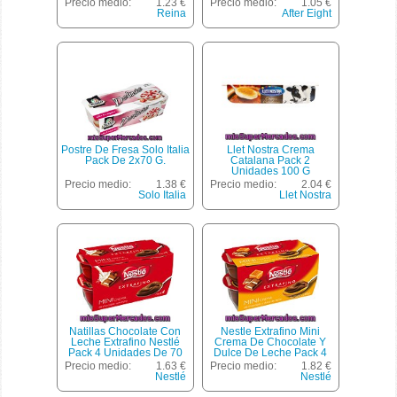
G
Precio medio:
1.23 €
Precio medio:
1.05 €
Reina
After Eight
Postre De Fresa Solo Italia
Llet Nostra Crema
Pack De 2x70 G.
Catalana Pack 2
Unidades 100 G
Precio medio:
1.38 €
Precio medio:
2.04 €
Solo Italia
Llet Nostra
Natillas Chocolate Con
Nestle Extrafino Mini
Leche Extrafino Nestlé
Crema De Chocolate Y
Pack 4 Unidades De 70
Dulce De Leche Pack 4
Gramos
Unidades 70 G
Precio medio:
1.63 €
Precio medio:
1.82 €
Nestlé
Nestlé