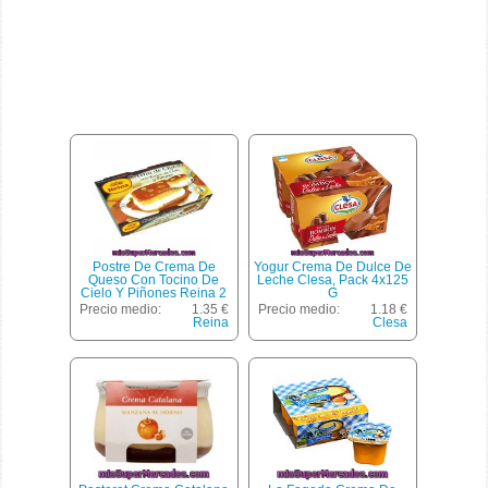
Postre De Crema De
Yogur Crema De Dulce De
Queso Con Tocino De
Leche Clesa, Pack 4x125
Cielo Y Piñones Reina 2
G
Unidades De 90 Gramos
Precio medio:
1.35 €
Precio medio:
1.18 €
Reina
Clesa