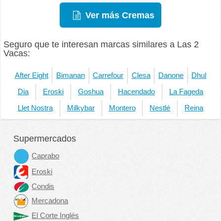
Ver más Cremas
Seguro que te interesan marcas similares a Las 2
Vacas:
After Eight
Bimanan
Carrefour
Clesa
Danone
Dhul
Dia
Eroski
Goshua
Hacendado
La Fageda
Llet Nostra
Milkybar
Montero
Nestlé
Reina
Supermercados
Caprabo
Eroski
Condis
Mercadona
El Corte Inglés