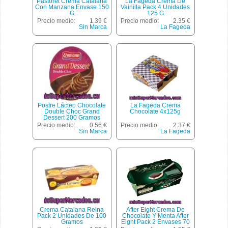
Pastoret Crema Catalana
La Fageda Crema De
Con Manzana Envase 150
Vainilla Pack 4 Unidades
G
125 G
Precio medio:
1.39 €
Precio medio:
2.35 €
Sin Marca
La Fageda
Postre Lácteo Chocolate
La Fageda Crema
Double Choc Grand
Chocolate 4x125g
Dessert 200 Gramos
Precio medio:
0.56 €
Precio medio:
2.37 €
Sin Marca
La Fageda
Crema Catalana Reina
After Eight Crema De
Pack 2 Unidades De 100
Chocolate Y Menta After
Gramos
Eight Pack 2 Envases 70