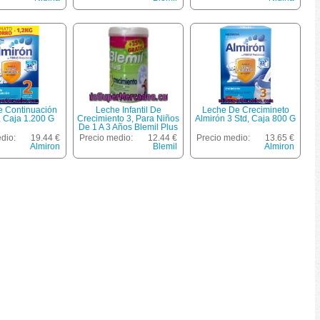
e Continuación
Leche Infantil De
Leche De Crecimineto
, Caja 1.200 G
Crecimiento 3, Para Niños
Almirón 3 Std, Caja 800 G
De 1 A 3 Años Blemil Plus
800 Gramos
dio:
19.44 €
Precio medio:
12.44 €
Precio medio:
13.65 €
Almiron
Blemil
Almiron