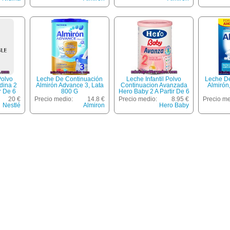
Polvo
Leche De Continuación
Leche Infantil Polvo
Leche D
dina 2
Almirón Advance 3, Lata
Continuacion Avanzada
Almirón
r De 6
800 G
Hero Baby 2 A Partir De 6
orro***,
Meses, Hero Baby, Bote
20 €
Precio medio:
14.8 €
Precio medio:
8.95 €
Precio me
 2 X 800
800 G
Nestlé
Almiron
Hero Baby
G