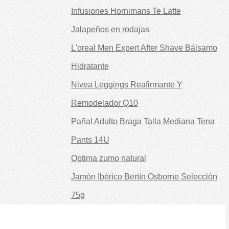
Infusiones Hornimans Te Latte
Jalapeños en rodajas
L'oreal Men Expert After Shave Bálsamo
Hidratante
Nivea Leggings Reafirmante Y
Remodelador Q10
Pañal Adulto Braga Talla Mediana Tena
Pants 14U
Optima zumo natural
Jamón Ibérico Bertín Osborne Selección
75g