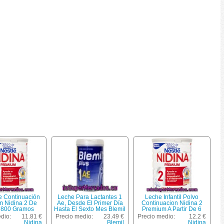
e Continuación
Leche Para Lactantes 1
Leche Infantil Polvo
m Nidina 2 De
Ae, Desde El Primer Día
Continuacion Nidina 2
é 800 Gramos
Hasta El Sexto Mes Blemil
Premium A Partir De 6
Plus 800 Gramos
Meses, Nestle, Bote 800 G
dio:
11.81 €
Precio medio:
23.49 €
Precio medio:
12.2 €
Nidina
Blemil
Nidina