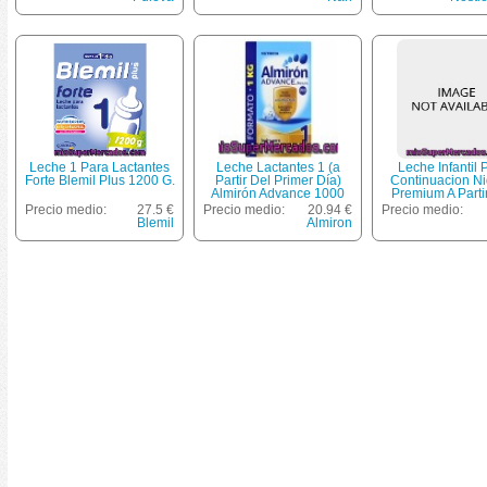
Leche 1 Para Lactantes
Leche Lactantes 1 (a
Leche Infantil 
Forte Blemil Plus 1200 G.
Partir Del Primer Día)
Continuacion Ni
Almirón Advance 1000
Premium A Parti
Gramos
Meses ***pack Ah
Precio medio:
27.5 €
Precio medio:
20.94 €
Precio medio:
Nestle, Bote Pack
Blemil
Almiron
G - 1600 