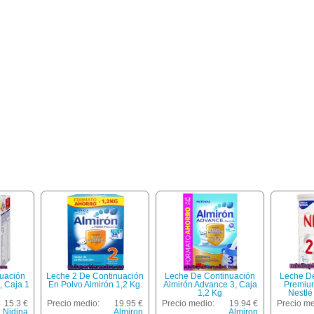
uación
Leche 2 De Continuación
Leche De Continuación
Leche D
, Caja 1
En Polvo Almirón 1,2 Kg.
Almirón Advance 3, Caja
Premiu
1,2 Kg
Nestl
15.3 €
Precio medio:
19.95 €
Precio medio:
19.94 €
Precio me
é Nidina
Almiron
Almiron