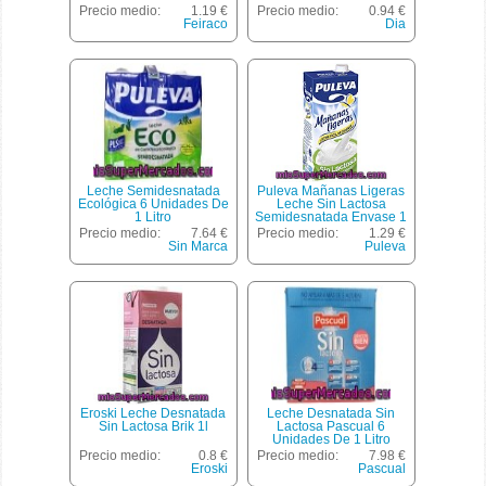
Precio medio:
1.19 €
Precio medio:
0.94 €
Feiraco
Dia
Leche Semidesnatada
Puleva Mañanas Ligeras
Ecológica 6 Unidades De
Leche Sin Lactosa
1 Litro
Semidesnatada Envase 1
L
Precio medio:
7.64 €
Precio medio:
1.29 €
Sin Marca
Puleva
Eroski Leche Desnatada
Leche Desnatada Sin
Sin Lactosa Brik 1l
Lactosa Pascual 6
Unidades De 1 Litro
Precio medio:
0.8 €
Precio medio:
7.98 €
Eroski
Pascual