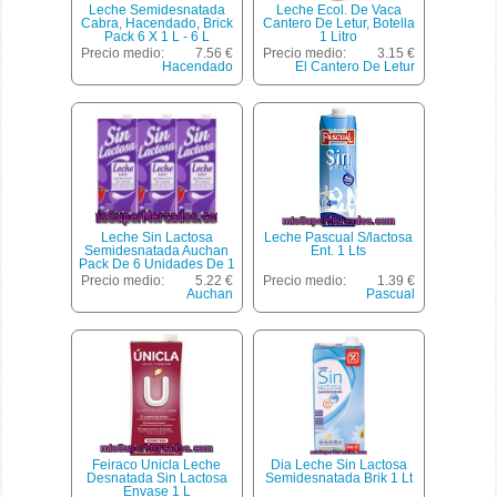
Leche Semidesnatada
Leche Ecol. De Vaca
Cabra, Hacendado, Brick
Cantero De Letur, Botella
Pack 6 X 1 L - 6 L
1 Litro
Precio medio:
7.56 €
Precio medio:
3.15 €
Hacendado
El Cantero De Letur
Leche Sin Lactosa
Leche Pascual S/lactosa
Semidesnatada Auchan
Ent. 1 Lts
Pack De 6 Unidades De 1
Litro
Precio medio:
5.22 €
Precio medio:
1.39 €
Auchan
Pascual
Feiraco Unicla Leche
Dia Leche Sin Lactosa
Desnatada Sin Lactosa
Semidesnatada Brik 1 Lt
Envase 1 L