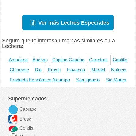
Ver más Leches Especiales
Seguro que te interesan marcas similares a La
Lechera:
Asturiana
Auchan
Capitan Gaucho
Carrefour
Castillo
Chimbote
Dia
Eroski
Havanna
Mardel
Nutricia
Producto Económico Alcampo
San Ignacio
Sin Marca
Supermercados
Caprabo
Eroski
Condis