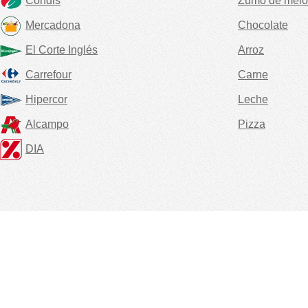
Condis
Zumo de melo
Mercadona
Chocolate
El Corte Inglés
Arroz
Carrefour
Carne
Hipercor
Leche
Alcampo
Pizza
DIA