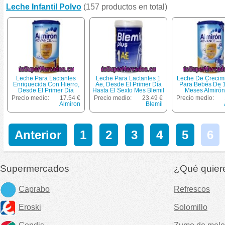
Leche Infantil Polvo
(157 productos en total)
Leche Para Lactantes
Leche Para Lactantes 1
Leche De Crecimi
Enriquecida Con Hierro,
Ae, Desde El Primer Día
Para Bebés De 1
Desde El Primer Día
Hasta El Sexto Mes Blemil
Meses Almirón
Almirón 800 Gramos
Plus 800 Gramos
Gramos
Precio medio:
17.54 €
Precio medio:
23.49 €
Precio medio:
Almiron
Blemil
Anterior
1
2
3
4
5
6
Supermercados
¿Qué quier
Caprabo
Refrescos
Eroski
Solomillo