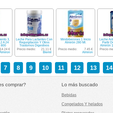
ento 3,
Leche Para Lactantes Con
Minibiberones 1 Inicio
Leche Ant
2 A 24
Regurgitación Y Otros
Almirón 280 Ml.
Partir D
 800
Trastornos Digestivos
Almirón 
Leves 1 Ar , Desde El
14.24 €
Precio medio:
21.11 €
Precio medio:
7.45 €
Precio me
Primer Día Hasta El Sexto
Almiron
Blemil
Almiron
Mes Blemil Plus 800
Gramos
7
8
9
10
11
12
13
14
es comprar?
Lo más buscado
Bebidas
Congelados Y helados