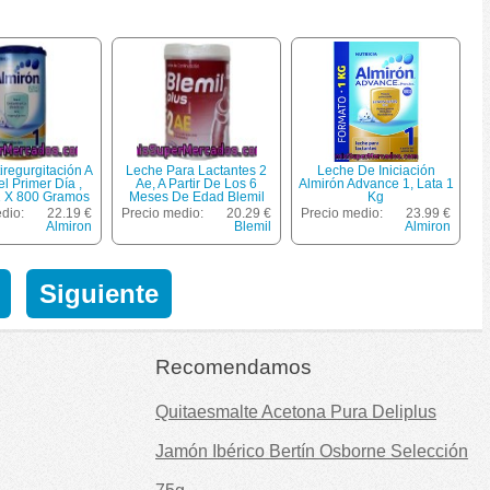
iregurgitación A
Leche Para Lactantes 2
Leche De Iniciación
el Primer Día ,
Ae, A Partir De Los 6
Almirón Advance 1, Lata 1
1 X 800 Gramos
Meses De Edad Blemil
Kg
Plus 800 Gramos
dio:
22.19 €
Precio medio:
20.29 €
Precio medio:
23.99 €
Almiron
Blemil
Almiron
Siguiente
Recomendamos
Quitaesmalte Acetona Pura Deliplus
Jamón Ibérico Bertín Osborne Selección