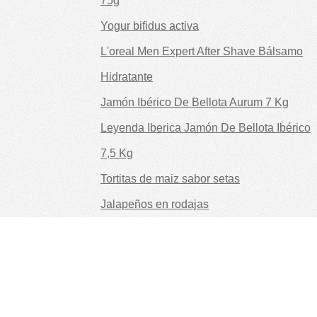
75g
Yogur bifidus activa
L'oreal Men Expert After Shave Bálsamo
Hidratante
Jamón Ibérico De Bellota Aurum 7 Kg
Leyenda Iberica Jamón De Bellota Ibérico
7,5 Kg
Tortitas de maiz sabor setas
Jalapeños en rodajas