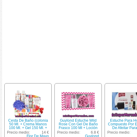
Cesta De Baño (colonia
Guylond Estuche Wild
Estuche Para H
50 Ml. + Crema Manos
Rose Con Gel De Baño
Compuesto Por 
100 Ml. + Gel 150 Ml. +
Frasco 100 Ml + Loción
De Afeitar Para
Leche Hidratante 150 Ml.
Corporal Tubo 50 Ml +
Sensible 300 Mili
Precio medio:
14 €
Precio medio:
6.8 €
Precio medio:
+ Esponja + Sal) Flor De
Crema De Baño Tubo 50
Bálsamo After Sha
Flor De Mayo
Guylond