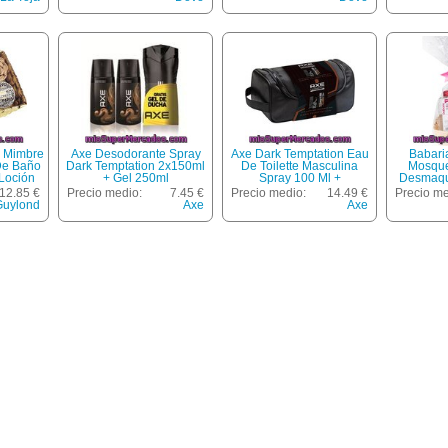
litros +
Blue Spray 150 Ml +
 Spray
Neceser De Regalo
ceser La
 Mimbre
Axe Desodorante Spray
Axe Dark Temptation Eau
Babari
 De Baño
Dark Temptation 2x150ml
De Toilette Masculina
Mosque
 Loción
+ Gel 250ml
Spray 100 Ml +
Desmaqui
Ml +
Desodorante Spray 150
Frasco 
12.85 €
Precio medio:
7.45 €
Precio medio:
14.49 €
Precio me
teca
Ml + Neceser
Limpiador
Guylond
Axe
Axe
+ Loción
+ Conto
0 Ml
Labios 
Facial