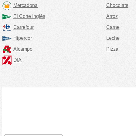
Mercadona
Chocolate
El Corte Inglés
Arroz
Carrefour
Carne
Hipercor
Leche
Alcampo
Pizza
DIA