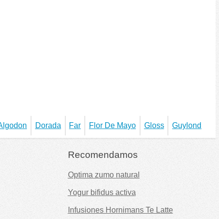
Algodon
Dorada
Far
Flor De Mayo
Gloss
Guylond
Recomendamos
Optima zumo natural
Yogur bifidus activa
Infusiones Hornimans Te Latte