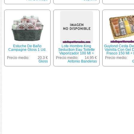
Mayo 1 Ud.
Ml + Esponja
Sensible 100 Mili
Desodorante En
150mililitros + Ne
Toja
Estuche De Baño
Lote Hombre King
Guylond Cesta De
Campagne Gloss 1 Ud.
Seduction Eau Toilette
Vainilla Con Gel
Vaporizador 100 Ml +
Frasco 150 Ml +
Desodorante Spray 150
Corporal 100 
Precio medio:
20.3 €
Precio medio:
14.95 €
Precio medio:
Ml *navidad*, Antonio
Esponja + Man
Gloss
Antonio Banderas
Banderas, U
Corporal 100 Ml 
Exfoliante 15