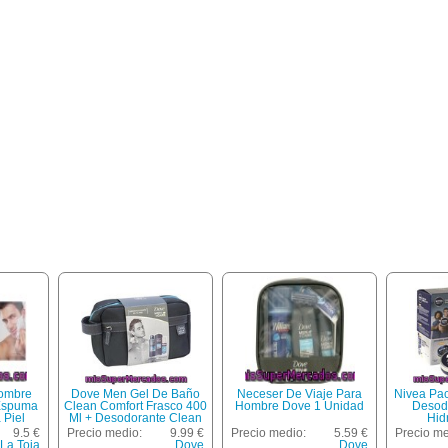
ombre
Dove Men Gel De Baño
Neceser De Viaje Para
Nivea Pa
Espuma
Clean Comfort Frasco 400
Hombre Dove 1 Unidad
Desod
 Piel
Ml + Desodorante Clean
Hid
litros +
Confort Spray 200 Ml +
9.5 €
Precio medio:
9.99 €
Precio medio:
5.59 €
Precio me
ve Extra
Gel De Afeitar Williams Ice
La Toja
Dove
Dove