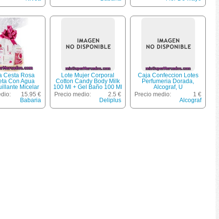
Facial Antiarrugas Tarro
De Manos Tubo 100 Ml +
50 Ml
Sal De Baño 100 G
a Cesta Rosa
Lote Mujer Corporal
Caja Confeccion Lotes
ta Con Agua
Cotton Candy Body Milk
Perfumeria Dorada,
llante Micelar
100 Ml + Gel Baño 100 Ml
Alcograf, U
300 Ml + Leche
+ Esponja Flor *navidad*,
dio:
15.95 €
Precio medio:
2.5 €
Precio medio:
1 €
a Frasco 300 Ml
Deliplus, U
Babaria
Deliplus
Alcograf
rno De Ojos Y
15 Ml + Crema
 Antiarrugas