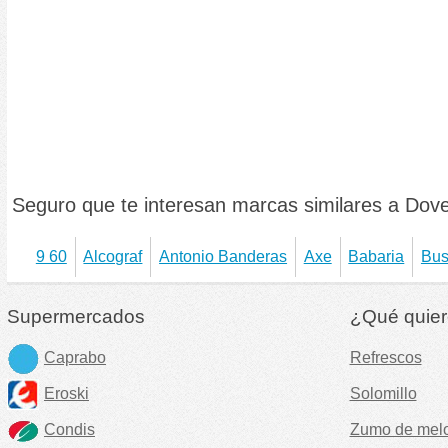
Seguro que te interesan marcas similares a Dove
9 60
Alcograf
Antonio Banderas
Axe
Babaria
Bus
Supermercados
¿Qué quier
Caprabo
Refrescos
Eroski
Solomillo
Condis
Zumo de mel