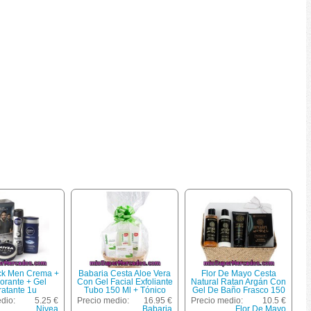
ck Men Crema +
Babaria Cesta Aloe Vera
Flor De Mayo Cesta
orante + Gel
Con Gel Facial Exfoliante
Natural Ratan Argán Con
ratante 1u
Tubo 150 Ml + Tónico
Gel De Baño Frasco 150
Facial + Leche Limpiadora
Ml + Leche Hidratante
dio:
5.25 €
Precio medio:
16.95 €
Precio medio:
10.5 €
Frasco 300 Ml + Crema
Frasco 150 Ml + Crema
Nivea
Babaria
Flor De Mayo