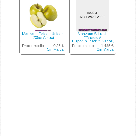
Manzana Golden Unidad
Manzana Scifresh
(235gr Aprox)
***sujeto A
Disponibilidad***, Varios,
Paquete 1500 G
Precio medio:
0.36 €
Precio medio:
1.485 €
Aprox(peso Aproximado
Sin Marca
Sin Marca
De La Unidad 1500 Gr)