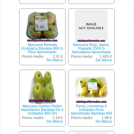
Manzana Reineta
Manzana Roja, Varios,
Ecológica Bandeja 800 G
Paquete 1500 G
Peso Aproximado
Aprox(peso Aproximado
De La Unidad 1500 Gr)
Precio medio:
2.31 €
Precio medio:
1.485 €
Sin Marca
Sin Marca
Manzana Golden Perlim
Peras Limoneras 6
Importacion Bandeja De 4
Unidades Peso
Unidades 950 Grs
Aproximado Bandeja 800
G
Precio medio:
2.18 €
Precio medio:
1.99 €
Sin Marca
Sin Marca