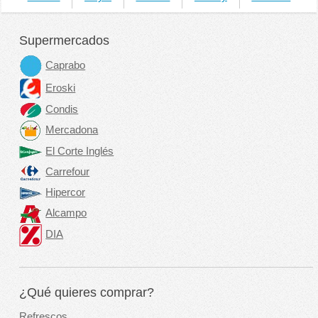
Supermercados
Caprabo
Eroski
Condis
Mercadona
El Corte Inglés
Carrefour
Hipercor
Alcampo
DIA
¿Qué quieres comprar?
Refrescos