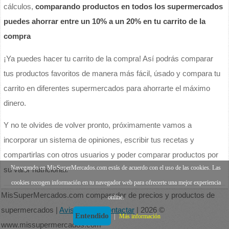
cálculos,
comparando productos en todos los supermercados
puedes ahorrar entre un 10% a un 20% en tu carrito de la
compra
¡Ya puedes hacer tu carrito de la compra! Así podrás comparar
tus productos favoritos de manera más fácil, úsado y compara tu
carrito en diferentes supermercados para ahorrarte el máximo
dinero.
Y no te olvides de volver pronto, próximamente vamos a
incorporar un sistema de opiniones, escribir tus recetas y
compartirlas con otros usuarios y poder comparar productos por
Navegando en MisSuperMercados.com estás de acuerdo con el uso de las cookies. Las
su valor nutricional.
cookies recogen información en tu navegador web para ofrecerte una mejor experiencia
MisSuperMercados.com comparador de precios y productos de
online.
supermercados |
Aviso legal
|
Contactar
| 2026 ©
Entendido
|
Más información
www.missupermercados.com