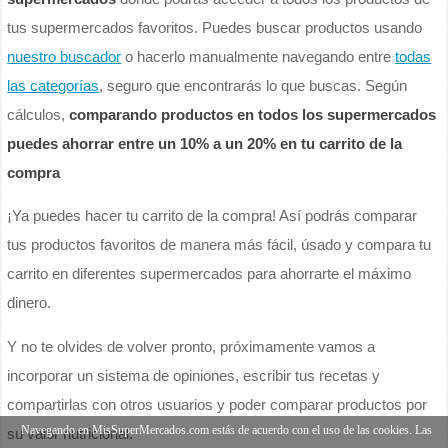
tus supermercados favoritos. Puedes buscar productos usando
nuestro buscador
o hacerlo manualmente navegando entre
todas
las categorías
, seguro que encontrarás lo que buscas. Según
cálculos,
comparando productos en todos los supermercados
puedes ahorrar entre un 10% a un 20% en tu carrito de la
compra
¡Ya puedes hacer tu carrito de la compra! Así podrás comparar
tus productos favoritos de manera más fácil, úsado y compara tu
carrito en diferentes supermercados para ahorrarte el máximo
dinero.
Y no te olvides de volver pronto, próximamente vamos a
incorporar un sistema de opiniones, escribir tus recetas y
compartirlas con otros usuarios y poder comparar productos por
Navegando en MisSuperMercados.com estás de acuerdo con el uso de las cookies. Las
su valor nutricional.