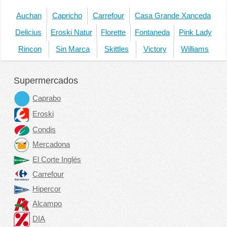
Auchan
Capricho
Carrefour
Casa Grande Xanceda
Delicius
Eroski Natur
Florette
Fontaneda
Pink Lady
Rincon
Sin Marca
Skittles
Victory
Williams
Supermercados
Caprabo
Eroski
Condis
Mercadona
El Corte Inglés
Carrefour
Hipercor
Alcampo
DIA