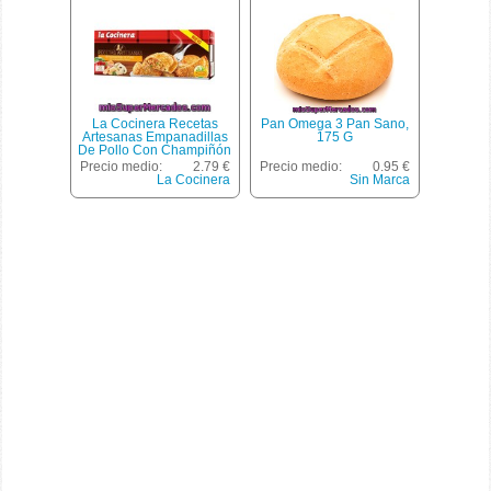
La Cocinera Recetas
Pan Omega 3 Pan Sano,
Artesanas Empanadillas
175 G
De Pollo Con Champiñón
Y Bacón 10 Unidades
Precio medio:
2.79 €
Precio medio:
0.95 €
Estuche 312 G
La Cocinera
Sin Marca