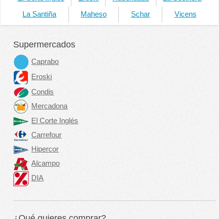
La Santiña
Maheso
Schar
Vicens
Supermercados
Caprabo
Eroski
Condis
Mercadona
El Corte Inglés
Carrefour
Hipercor
Alcampo
DIA
¿Qué quieres comprar?