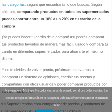
las categorías
, seguro que encontrarás lo que buscas. Según
cálculos,
comparando productos en todos los supermercados
puedes ahorrar entre un 10% a un 20% en tu carrito de la
compra
¡Ya puedes hacer tu carrito de la compra! Así podrás comparar
tus productos favoritos de manera más fácil, úsado y compara tu
carrito en diferentes supermercados para ahorrarte el máximo
dinero.
Y no te olvides de volver pronto, próximamente vamos a
incorporar un sistema de opiniones, escribir tus recetas y
compartirlas con otros usuarios y poder comparar productos por
Navegando en MisSuperMercados.com estás de acuerdo con el uso de las cookies. Las
su valor nutricional.
cookies recogen información en tu navegador web para ofrecerte una mejor experiencia
MisSuperMercados.com comparador de precios y productos de
online.
supermercados |
Aviso legal
|
Contactar
| 2026 ©