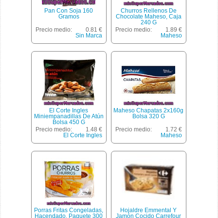
Pan Con Soja 160
Churros Rellenos De
Gramos
Chocolate Maheso, Caja
240 G
Precio medio:
0.81 €
Precio medio:
1.89 €
Sin Marca
Maheso
El Corte Ingles
Maheso Chapatas 2x160g
Miniempanadillas De Atún
Bolsa 320 G
Bolsa 450 G
Precio medio:
1.48 €
Precio medio:
1.72 €
El Corte Ingles
Maheso
Porras Fritas Congeladas,
Hojaldre Emmental Y
Hacendado, Paquete 300
Jamón Cocido Carrefour