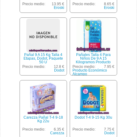
Precio medio:
13.95 €
Precio medio:
8.65 €
Eroski
Eroski
Pañal 9 A 15 Kg Talla 4
Pañales Talla 4 Para
Etapas, Dodot, Paquete
Niños De 9 A 15
50 U
Kilogramos Producto
Económico Alcampo 56
Precio medio:
12.8 €
Precio medio:
7.95 €
Unidades
Dodot
Producto Económico
Alcampo
Carezza Pañal T-4 9-18
Dodot T-4 9-15 Kg 30u
Kg 22u
Precio medio:
6.35 €
Precio medio:
7.75 €
Carezza
Dodot