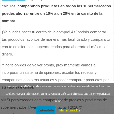
cálculos,
comparando productos en todos los supermercados
puedes ahorrar entre un 10% a un 20% en tu carrito de la
compra
¡Ya puedes hacer tu carrito de la compra! Así podrás comparar
tus productos favoritos de manera más fácil, úsado y compara tu
carrito en diferentes supermercados para ahorrarte el máximo
dinero.
Y no te olvides de volver pronto, próximamente vamos a
incorporar un sistema de opiniones, escribir tus recetas y
compartirlas con otros usuarios y poder comparar productos por
Navegando en MisSuperMercados.com estás de acuerdo con el uso de las cookies. Las
su valor nutricional.
cookies recogen información en tu navegador web para ofrecerte una mejor experiencia
MisSuperMercados.com comparador de precios y productos de
online.
supermercados |
Aviso legal
|
Contactar
| 2026 ©
Entendido
|
Más información