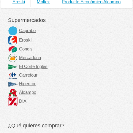
Eroski
Moltex
Producto Económico Alcampo
Supermercados
Caprabo
Eroski
Condis
Mercadona
El Corte Inglés
Carrefour
Hipercor
Alcampo
DIA
¿Qué quieres comprar?