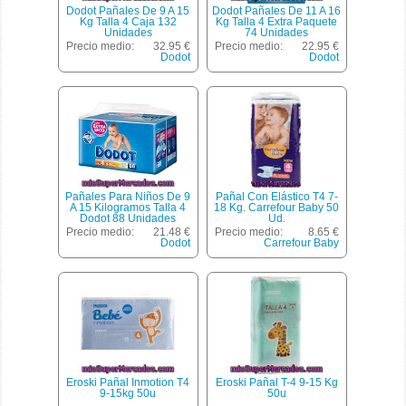
Dodot Pañales De 9 A 15
Dodot Pañales De 11 A 16
Kg Talla 4 Caja 132
Kg Talla 4 Extra Paquete
Unidades
74 Unidades
Precio medio:
32.95 €
Precio medio:
22.95 €
Dodot
Dodot
Pañales Para Niños De 9
Pañal Con Elástico T4 7-
A 15 Kilogramos Talla 4
18 Kg. Carrefour Baby 50
Dodot 88 Unidades
Ud.
Precio medio:
21.48 €
Precio medio:
8.65 €
Dodot
Carrefour Baby
Eroski Pañal Inmotion T4
Eroski Pañal T-4 9-15 Kg
9-15kg 50u
50u