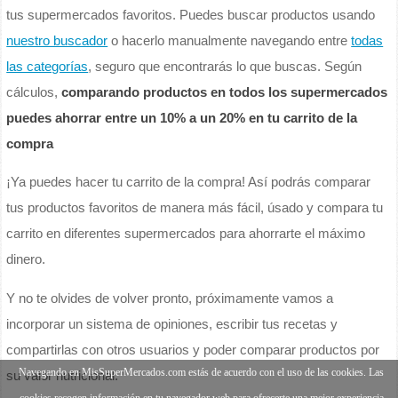
tus supermercados favoritos. Puedes buscar productos usando
nuestro buscador
o hacerlo manualmente navegando entre
todas
las categorías
, seguro que encontrarás lo que buscas. Según
cálculos,
comparando productos en todos los supermercados
puedes ahorrar entre un 10% a un 20% en tu carrito de la
compra
¡Ya puedes hacer tu carrito de la compra! Así podrás comparar
tus productos favoritos de manera más fácil, úsado y compara tu
carrito en diferentes supermercados para ahorrarte el máximo
dinero.
Y no te olvides de volver pronto, próximamente vamos a
incorporar un sistema de opiniones, escribir tus recetas y
compartirlas con otros usuarios y poder comparar productos por
Navegando en MisSuperMercados.com estás de acuerdo con el uso de las cookies. Las
su valor nutricional.