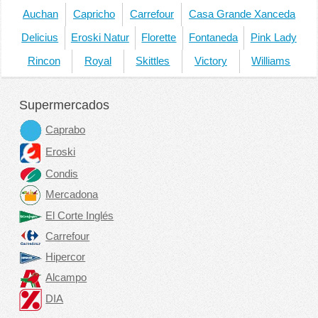
Auchan
Capricho
Carrefour
Casa Grande Xanceda
Delicius
Eroski Natur
Florette
Fontaneda
Pink Lady
Rincon
Royal
Skittles
Victory
Williams
Supermercados
Caprabo
Eroski
Condis
Mercadona
El Corte Inglés
Carrefour
Hipercor
Alcampo
DIA