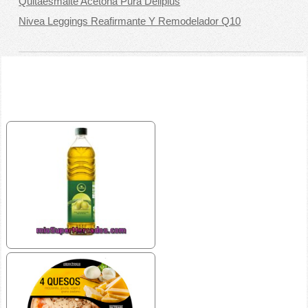
Quitaesmalte Acetona Pura Deliplus
Nivea Leggings Reafirmante Y Remodelador Q10