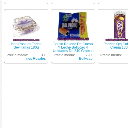
Ines Rosales Tortas
Bollito Relleno De Cacao
Panrico Qe| Ca
Sevillanas 180g
Y Leche Bollycao 4
Crema 130
Unidades De 240 Gramos
Precio medio:
1.3 €
Precio medio:
1.79 €
Precio medio:
Ines Rosales
Bollycao