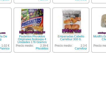
ña De
Pastelitos Phoskitos
Empanadas Cabello
Musffi's 
g
Originales Nutrexpa 4
Carrefour 300 G.
Ch
Unidades 176 Gramos
1.02 €
Precio medio:
2.39 €
Precio medio:
2.3 €
Precio me
Panrico
Phoskitos
Carrefour