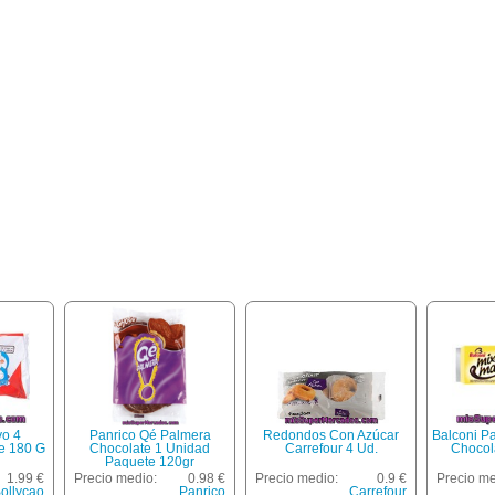
yo 4
Panrico Qé Palmera
Redondos Con Azúcar
Balconi Pa
e 180 G
Chocolate 1 Unidad
Carrefour 4 Ud.
Chocol
Paquete 120gr
1.99 €
Precio medio:
0.98 €
Precio medio:
0.9 €
Precio me
ollycao
Panrico
Carrefour