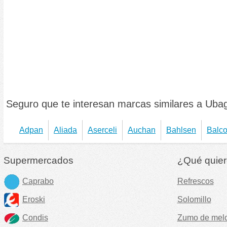
Seguro que te interesan marcas similares a Uba
Adpan
Aliada
Aserceli
Auchan
Bahlsen
Balco
Supermercados
¿Qué quier
Caprabo
Refrescos
Eroski
Solomillo
Condis
Zumo de mel