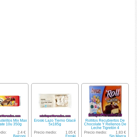
stelitos Mix Max
Eroski Lazo Tierno Glacé
Rollitos Recubiertos De
ate 10u 350g
5x185g
Chocolate Y Rellenos De
Leche Tigretón 4
Unidades 200 Gramos
dio:
2.4 €
Precio medio:
1.05 €
Precio medio:
1.83 €
Balconi
Eroski
Sin Marca