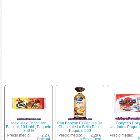
Maxi Max Chocolate
Pan Brioche C/ Pepitas De
Bollycao Dok
Balconi, 10 Unid., Paquete
Chocolate La Bella Easo,
Unidades Paquet
350 G
Paquete 500
Precio medio:
2.2 €
Precio medio:
2.29 €
Precio medio:
Balconi
La Bella Easo
B