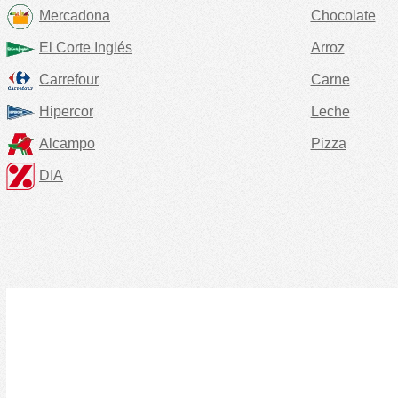
Mercadona
Chocolate
El Corte Inglés
Arroz
Carrefour
Carne
Hipercor
Leche
Alcampo
Pizza
DIA