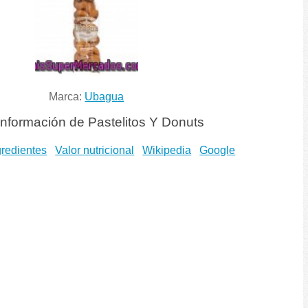
Marca:
Ubagua
nformación de Pastelitos Y Donuts
gredientes
Valor nutricional
Wikipedia
Google