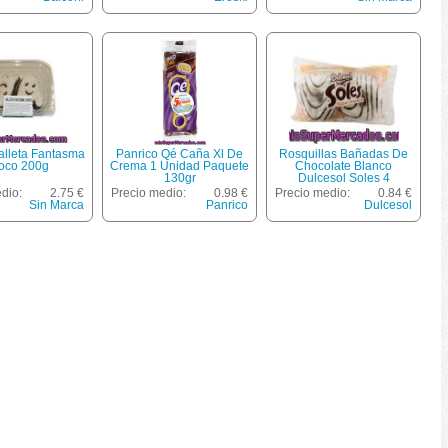
Galleta Fantasma
Panrico Qé Caña Xl De
Rosquillas Bañadas De
oco 200g
Crema 1 Unidad Paquete
Chocolate Blanco
130gr
Dulcesol Soles 4
Unidades 200 Gramos
dio:
2.75 €
Precio medio:
0.98 €
Precio medio:
0.84 €
Sin Marca
Panrico
Dulcesol