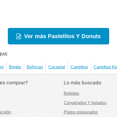
Ver más Pastelitos Y Donuts
gua:
ni
Bimbo
Bollycao
Cacaolat
Carrefour
Carrefour Ki
es comprar?
Lo más buscado
Bebidas
Congelados Y helados
ocotón
Platos preparados