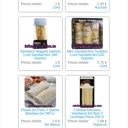
Precio medio:
1 €
Precio medio:
1.45 €
Lord
Auchan
Sándwich Biggets Salmón
Mini Sandwiches Surtidos
Lord Sandwiches 180
Lord Sandwiches 650
Gramos
Gramos
Precio medio:
1 €
Precio medio:
5.75 €
Lord
Lord
Flauta De Pollo Y Queso
Calidad Artesana
Bandeja De 280 G.
Sandwich De Atún Y
Lechuga Pieza 200 G
Precio medio:
1.6 €
Precio medio:
1.99 €
Sin Marca
Hipercor