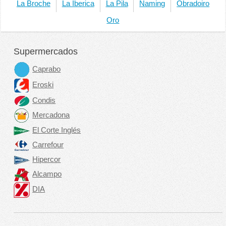
La Broche
La Iberica
La Pila
Naming
Obradoiro
Oro
Supermercados
Caprabo
Eroski
Condis
Mercadona
El Corte Inglés
Carrefour
Hipercor
Alcampo
DIA