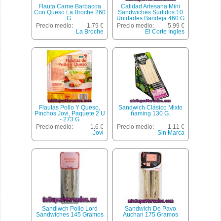
Flauta Carne Barbacoa
Calidad Artesana Mini
Con Queso La Broche 260
Sandwiches Surtidos 10
G.
Unidades Bandeja 460 G
Precio medio:
1.79 €
Precio medio:
5.99 €
La Broche
El Corte Ingles
Flautas Pollo Y Queso,
Sandwich Clásico Mixto
Pinchos Jovi, Paquete 2 U
ñaming 130 G.
- 273 G
Precio medio:
1.6 €
Precio medio:
1.11 €
Jovi
Sin Marca
Sandiwch Pollo Lord
Sandwich De Pavo
Sandwiches 145 Gramos
Auchan 175 Gramos