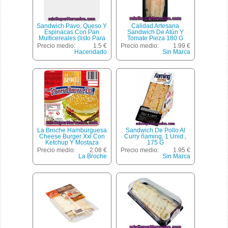
Sandwich Pavo, Queso Y
Calidad Artesana
Espinacas Con Pan
Sandwich De Atún Y
Multicereales (listo Para
Tomate Pieza 180 G
Comer), Hacendado, 1 U -
Precio medio:
1.5 €
Precio medio:
1.99 €
185 G (envasado 2
Hacendado
Sin Marca
Mitades)
La Broche Hamburguesa
Sandwich De Pollo Al
Cheese Burger Xxl Con
Curry ñaming, 1 Unid.,
Ketchup Y Mostaza
175 G
Envase 190 G
Precio medio:
2.08 €
Precio medio:
1.95 €
La Broche
Sin Marca