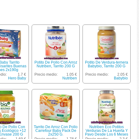
Baby Tarrito
Potito De Pollo Con Arroz
Potito De Verdura-ternera
isantes Buenas
Nutriben, Tarrito 200 G
Babybio, Tarrito 200 G
es 2x190g
dio:
1.7 €
Precio medio:
1.05 €
Precio medio:
2.05 €
Hero Baby
Nutriben
Babybio
to De Pollo Con
Tarrito De Arroz Con Pollo
Nutriben Eco Potitos
s Ecológico +12
Carrefour Baby Pack De
Verduras De La Huerta Y
Envase 200 G
2x250 G.
Pavo Desde Los 6 Meses
Tarro 250 G Con