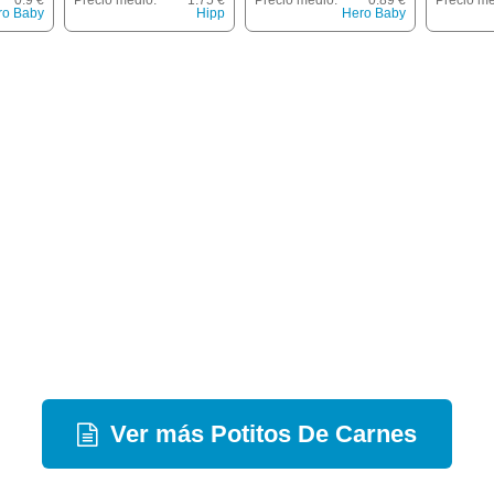
0.9 €
Precio medio:
1.75 €
Precio medio:
0.89 €
Precio me
ro Baby
Hipp
Hero Baby
Ver más Potitos De Carnes