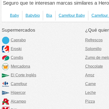
Seguro que te interesan marcas similares a Her
Baby
Babybio
Bia
Carrefour Baby
Carrefour
Supermercados
¿Qué quier
Caprabo
Refrescos
Eroski
Solomillo
Condis
Zumo de mel
Mercadona
Chocolate
El Corte Inglés
Arroz
Carrefour
Carne
Hipercor
Leche
Alcampo
Pizza