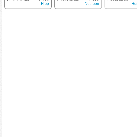
Precio medio:
1.63 €
Precio medio:
1.05 €
Precio medio:
Hipp
Nutriben
He