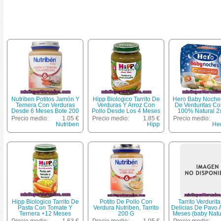
Nutriben Potitos Jamón Y
Hipp Biologico Tarrito De
Hero Baby Noches
Ternera Con Verduras
Verduras Y Arroz Con
De Verduritas C
Desde 6 Meses Bote 200
Pollo Desde Los 4 Meses
100% Natural 2
G
Envase 190 G
Envase 380
Precio medio:
1.05 €
Precio medio:
1.85 €
Precio medio:
Nutriben
Hipp
He
Hipp Biologico Tarrito De
Potito De Pollo Con
Tarrito Verdurit
Pasta Con Tomate Y
Verdura Nutriben, Tarrito
Delicias De Pavo A
Ternera +12 Meses
200 G
Meses (baby Natu
Envase 250 G
Baby, Tarro 2