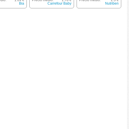
dio:
1.69 €
Precio medio:
1.78 €
Precio medio:
2.3 €
Zanahorias, Tomate Y
Bia
Carrefour Baby
Nutriben
Pavo