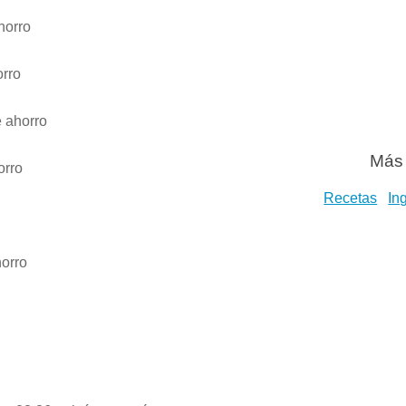
horro
rro
 ahorro
Más 
orro
Recetas
In
orro