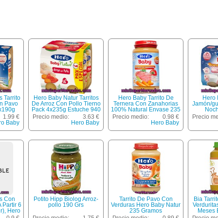
 Tarrito
Hero Baby Natur Tarritos
Hero Baby Tarrito De
Hero 
on Pavo
De Arroz Con Pollo Tierno
Ternera Con Zanahorias
Jamón/gu
x190g
Pack 4x235g Estuche 940
100% Natural Envase 235
Noch
 G
G
G
1.99 €
Precio medio:
3.63 €
Precio medio:
0.98 €
Precio me
ro Baby
Hero Baby
Hero Baby
as Con
Potito Hipp Biolog Arroz-
Tarrito De Pavo Con
Bia Tarri
 Partir 6
pollo 190 Grs
Verduras Hero Baby Natur
Verdurita
r), Hero
235 Gramos
Meses 
35 G