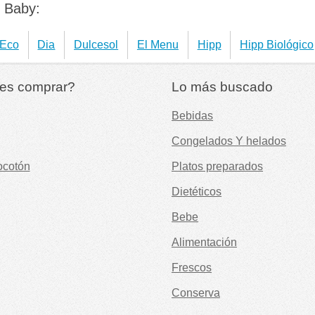
o Baby:
 Eco
Dia
Dulcesol
El Menu
Hipp
Hipp Biológico
es comprar?
Lo más buscado
Bebidas
Congelados Y helados
ocotón
Platos preparados
Dietéticos
Bebe
Alimentación
Frescos
Conserva