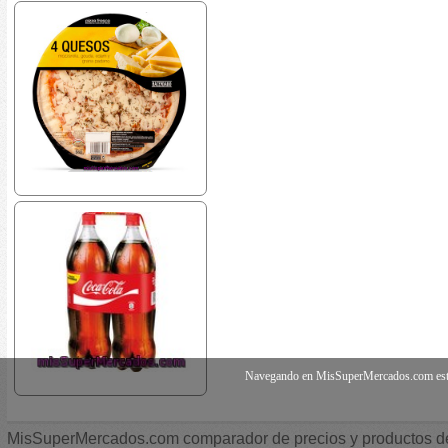
Navegando en MisSuperMercados.com estás d
MisSuperMercados.com comparador de precios y productos d