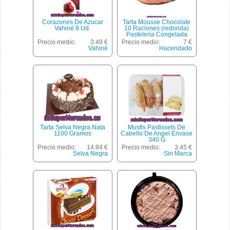
Corazones De Azucar
Tarta Mousse Chocolate
Vahiné 8 Ud.
10 Raciones (redonda)
Pasteleria Congelada
Horno, Hacendado, 1 U -
Precio medio:
3.49 €
Precio medio:
7 €
730 G
Vahiné
Hacendado
Tarta Selva Negra Nata
Musfis Pastissets De
1100 Gramos
Cabello De Angel Envase
340 G
Precio medio:
14.84 €
Precio medio:
3.45 €
Selva Negra
Sin Marca