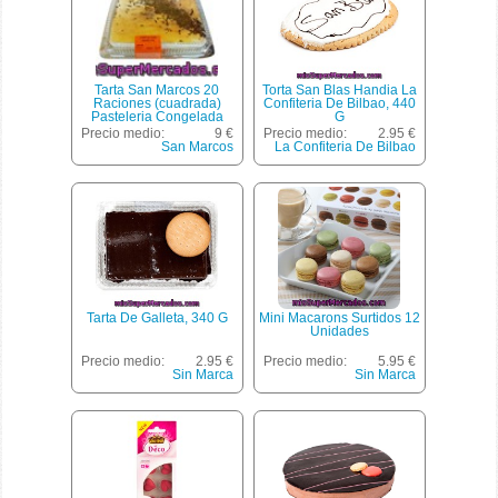
Tarta San Marcos 20
Torta San Blas Handia La
Raciones (cuadrada)
Confiteria De Bilbao, 440
Pasteleria Congelada
G
Horno, Hacendado, 1 U -
Precio medio:
9 €
Precio medio:
2.95 €
1600 G
San Marcos
La Confiteria De Bilbao
Tarta De Galleta, 340 G
Mini Macarons Surtidos 12
Unidades
Precio medio:
2.95 €
Precio medio:
5.95 €
Sin Marca
Sin Marca