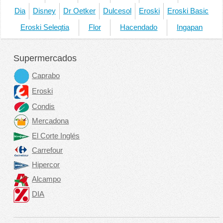
Dia
Disney
Dr Oetker
Dulcesol
Eroski
Eroski Basic
Eroski Seleqtia
Flor
Hacendado
Ingapan
Supermercados
Caprabo
Eroski
Condis
Mercadona
El Corte Inglés
Carrefour
Hipercor
Alcampo
DIA