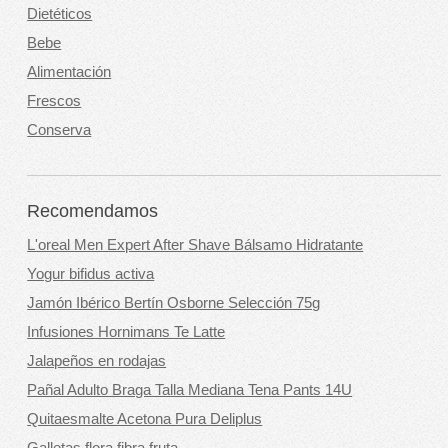
Dietéticos
Bebe
Alimentación
Frescos
Conserva
Recomendamos
L'oreal Men Expert After Shave Bálsamo Hidratante
Yogur bifidus activa
Jamón Ibérico Bertín Osborne Selección 75g
Infusiones Hornimans Te Latte
Jalapeños en rodajas
Pañal Adulto Braga Talla Mediana Tena Pants 14U
Quitaesmalte Acetona Pura Deliplus
Galletas flora fibra fruta