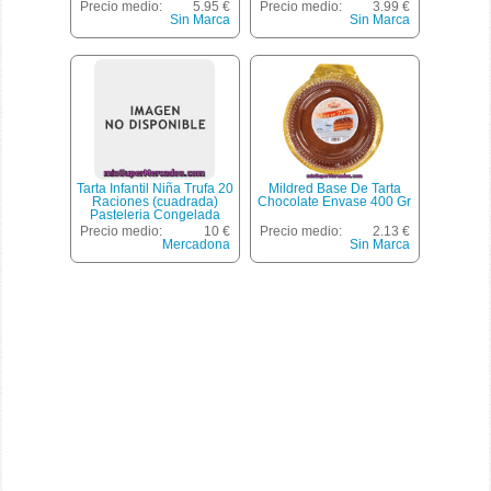
Precio medio:
5.95 €
Precio medio:
3.99 €
Sin Marca
Sin Marca
Tarta Infantil Niña Trufa 20
Mildred Base De Tarta
Raciones (cuadrada)
Chocolate Envase 400 Gr
Pasteleria Congelada
Horno *vuelta Al Cole*,
Precio medio:
10 €
Precio medio:
2.13 €
Mercadona, 1 U 1700 G
Mercadona
Sin Marca