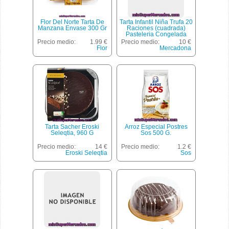
Flor Del Norte Tarta De
Tarta Infantil Niña Trufa 20
Manzana Envase 300 Gr
Raciones (cuadrada)
Pasteleria Congelada
Horno *vuelta Al Cole*,
Precio medio:
1.99 €
Precio medio:
10 €
Mercadona, 1 U 1700 G
Flor
Mercadona
Tarta Sacher Eroski
Arroz Especial Postres
Seleqtia, 960 G
Sos 500 G.
Precio medio:
14 €
Precio medio:
1.2 €
Eroski Seleqtia
Sos