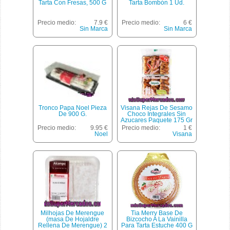
Tarta Con Fresas, 500 G
Tarta Bombón 1 Ud.
Precio medio:
7.9 €
Precio medio:
6 €
Sin Marca
Sin Marca
Tronco Papa Noel Pieza
Visana Rejas De Sesamo
De 900 G.
Choco Integrales Sin
Azucares Paquete 175 Gr
Precio medio:
9.95 €
Precio medio:
1 €
Noel
Visana
Milhojas De Merengue
Tia Merry Base De
(masa De Hojaldre
Bizcocho A La Vainilla
Rellena De Merengue) 2
Para Tarta Estuche 400 G