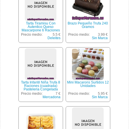
Tarta Tiramisu Con
Brazo Pequeño Trufa 240
Autentico Queso
Gramos
Mascarpone 6 Raciones
(cuadrada) Pasteleria
Precio medio:
5.5 €
Precio medio:
3.99 €
Congelada Horno,
Deleites
Sin Marca
Deleites, 1 U - 520 G
Tarta Infantil Niña Trufa 8
Mini Macarons Surtidos 12
Raciones (cuadrada)
Unidades
Pasteleria Congelada
Horno, Mercadona, 1 U
Precio medio:
7 €
Precio medio:
5.95 €
750 G
Mercadona
Sin Marca