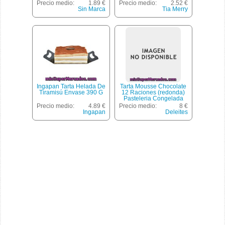
Unidades
Precio medio:
1.89 €
Precio medio:
2.52 €
Sin Marca
Tia Merry
Ingapan Tarta Helada De
Tarta Mousse Chocolate
Tiramisú Envase 390 G
12 Raciones (redonda)
Pasteleria Congelada
Horno ***producto
Precio medio:
4.89 €
Precio medio:
8 €
Mejorado***, Deleites, 1 U
Ingapan
Deleites
- 900 G