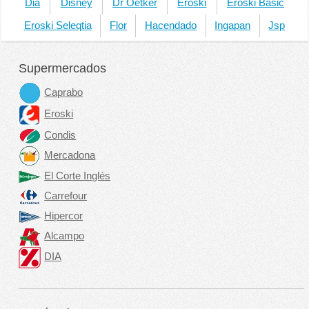
Dia
Disney
Dr Oetker
Eroski
Eroski Basic
Eroski Seleqtia
Flor
Hacendado
Ingapan
Jsp
Supermercados
Caprabo
Eroski
Condis
Mercadona
El Corte Inglés
Carrefour
Hipercor
Alcampo
DIA