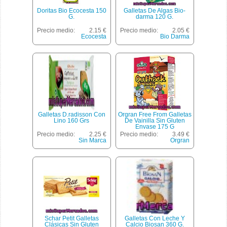
Doritas Bio Ecocesta 150
Galletas De Algas Bio-
G.
darma 120 G.
Precio medio:
2.15 €
Precio medio:
2.05 €
Ecocesta
Bio Darma
Galletas D.radisson Con
Orgran Free From Galletas
Lino 160 Grs
De Vainilla Sin Gluten
Envase 175 G
Precio medio:
2.25 €
Precio medio:
3.49 €
Sin Marca
Orgran
Schar Petit Galletas
Galletas Con Leche Y
Clásicas Sin Gluten
Calcio Biosan 360 G.