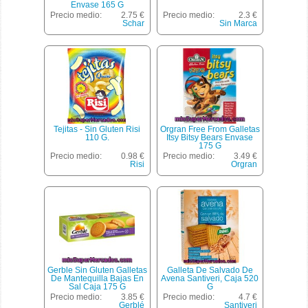
Envase 165 G
Precio medio:
2.75 €
Precio medio:
2.3 €
Schar
Sin Marca
Tejitas - Sin Gluten Risi
Orgran Free From Galletas
110 G.
Itsy Bitsy Bears Envase
175 G
Precio medio:
0.98 €
Precio medio:
3.49 €
Risi
Orgran
Gerble Sin Gluten Galletas
Galleta De Salvado De
De Mantequilla Bajas En
Avena Santiveri, Caja 520
Sal Caja 175 G
G
Precio medio:
3.85 €
Precio medio:
4.7 €
Gerblé
Santiveri