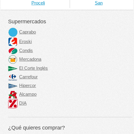
Proceli
San
Supermercados
Caprabo
Eroski
Condis
Mercadona
El Corte Inglés
Carrefour
Hipercor
Alcampo
DIA
¿Qué quieres comprar?