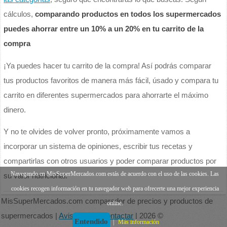
cálculos,
comparando productos en todos los supermercados
puedes ahorrar entre un 10% a un 20% en tu carrito de la
compra
¡Ya puedes hacer tu carrito de la compra! Así podrás comparar
tus productos favoritos de manera más fácil, úsado y compara tu
carrito en diferentes supermercados para ahorrarte el máximo
dinero.
Y no te olvides de volver pronto, próximamente vamos a
incorporar un sistema de opiniones, escribir tus recetas y
compartirlas con otros usuarios y poder comparar productos por
Navegando en MisSuperMercados.com estás de acuerdo con el uso de las cookies. Las
su valor nutricional.
cookies recogen información en tu navegador web para ofrecerte una mejor experiencia
MisSuperMercados.com comparador de precios y productos de
online.
supermercados |
Aviso legal
|
Contactar
| 2026 ©
Entendido
|
Más información