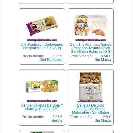
Diet Radisson Dietovanes
Sant Tirs Abanicos Vanos
Integrales Ciruela 250g
Artesanos Textura única
Sin Gluten Estuche 50 G
Precio medio:
2.25 €
Precio medio:
3.58 €
Diet Radisson
Sin Marca
Gerble Galletas De Soja Y
Galletas De Soja
Naranja Envase 280
Ecológicas Sabor
Melocotón - Sin Gluten
Celibene 200 G.
Precio medio:
2.25 €
Precio medio:
2.9 €
Gerblé
Sin Marca