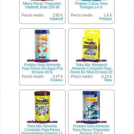
Menú Peces Tropicales
Friskies Calcio Para
Vitakraft, Bote 250 Ml
Tortugas 14 G.
Precio medio:
2.95 €
Precio medio:
1.6 €
Vitakraft
Friskies
Friskies Nido Alimento
Tetra Min Weekend
Para Peces De Agua Fría
Alimento Completo Para
Envase 40 G
Peces En Stick Envase 20
Unidades
Precio medio:
3.47 €
Precio medio:
6.25 €
Friskies
Tetra
Tetra Min Alimento
Friskies Nido Alimento
Completo Para Peces
Para Peces Tropicales
Ornamentales Envase 1 L
Envase 110 G