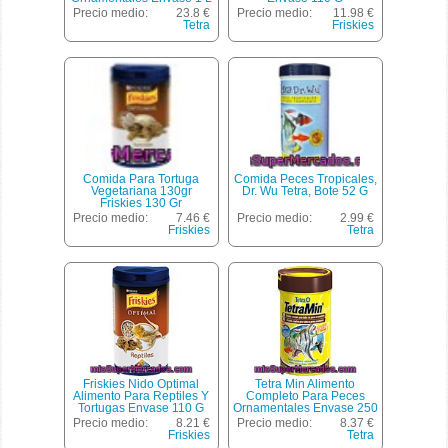
Precio medio:
23.8 €
Precio medio:
11.98 €
Tetra
Friskies
Comida Para Tortuga
Comida Peces Tropicales,
Vegetariana 130gr
Dr. Wu Tetra, Bote 52 G
Friskies 130 Gr
Precio medio:
7.46 €
Precio medio:
2.99 €
Friskies
Tetra
Friskies Nido Optimal
Tetra Min Alimento
Alimento Para Reptiles Y
Completo Para Peces
Tortugas Envase 110 G
Ornamentales Envase 250
Ml
Precio medio:
8.21 €
Precio medio:
8.37 €
Friskies
Tetra