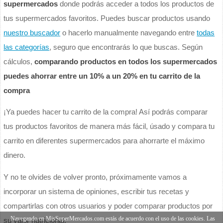
supermercados
donde podrás acceder a todos los productos de
tus supermercados favoritos. Puedes buscar productos usando
nuestro buscador
o hacerlo manualmente navegando entre
todas
las categorías
, seguro que encontrarás lo que buscas. Según
cálculos,
comparando productos en todos los supermercados
puedes ahorrar entre un 10% a un 20% en tu carrito de la
compra
¡Ya puedes hacer tu carrito de la compra! Así podrás comparar
tus productos favoritos de manera más fácil, úsado y compara tu
carrito en diferentes supermercados para ahorrarte el máximo
dinero.
Y no te olvides de volver pronto, próximamente vamos a
incorporar un sistema de opiniones, escribir tus recetas y
compartirlas con otros usuarios y poder comparar productos por
Navegando en MisSuperMercados.com estás de acuerdo con el uso de las cookies. Las
su valor nutricional.