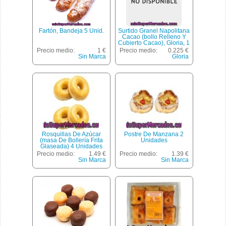
Fartón, Bandeja 5 Unid.
Surtido Granel Napolitana
Cacao (bollo Relleno Y
Cubierto Cacao), Gloria, 1
U(peso Aproximado De La
Precio medio:
1 €
Precio medio:
0.225 €
Unidad 60 Gr)
Sin Marca
Gloria
Rosquillas De Azúcar
Postre De Manzana 2
(masa De Bollería Frita
Unidades
Glaseada) 4 Unidades
Precio medio:
1.49 €
Precio medio:
1.39 €
Sin Marca
Sin Marca