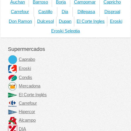
Auchan
Barroso
Borja
Campomar
Capricho
Carrefour
Castillo
Dia
Dillepasa
Disproal
Don Ramon
Dulcesol
Dupan
El Corte Ingles
Eroski
Eroski Seleqtia
Supermercados
Caprabo
Eroski
Condis
Mercadona
El Corte Inglés
Carrefour
Hipercor
Alcampo
DIA