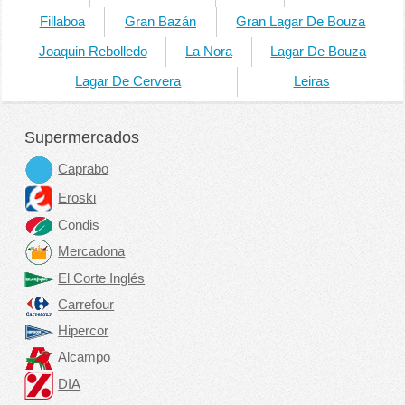
Fillaboa
Gran Bazán
Gran Lagar De Bouza
Joaquin Rebolledo
La Nora
Lagar De Bouza
Lagar De Cervera
Leiras
Supermercados
Caprabo
Eroski
Condis
Mercadona
El Corte Inglés
Carrefour
Hipercor
Alcampo
DIA