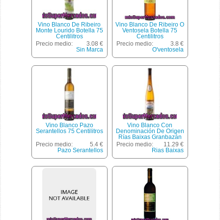
Vino Blanco De Ribeiro
Vino Blanco De Ribeiro O
Monte Lourido Botella 75
Ventosela Botella 75
Centilitros
Centilitros
Precio medio:
3.08 €
Precio medio:
3.8 €
Sin Marca
O'ventosela
Vino Blanco Pazo
Vino Blanco Con
Serantellos 75 Centilitros
Denominación De Origen
Rías Baixas Granbazán
Botella De 75 Centilitros
Precio medio:
5.4 €
Precio medio:
11.29 €
Pazo Serantellos
Rias Baixas