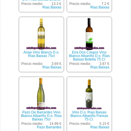
75 Cl
Precio medio:
13.3 €
Precio medio:
7.2 €
Rias Baixas
Rias Baixas
Anae Vino Blanco D.o.
Eira Dos Cregos Vino
Rias Baixas 75cl
Blanco Albariño D.o. Rías
Baixas Botella 75 Cl
Precio medio:
3.69 €
Precio medio:
3.87 €
Rias Baixas
Rias Baixas
Pazo De Barrantes Vino
Vino D.o. Rias Baixas
Blanco Albariño D.o. Rias
Blanco Albariño Freixas
Baixas 75cl
75 Cl.
Precio medio:
14.99 €
Precio medio:
5.15 €
Pazo Barrantes
Rias Baixas