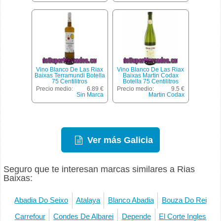
Vino Blanco De Las Riax
Vino Blanco De Las Riax
Baixas Terramundi Botella
Baixas Martin Codax
75 Centilitros
Botella 75 Centilitros
Precio medio:
6.89 €
Precio medio:
9.5 €
Sin Marca
Martin Codax
Ver más Galicia
Seguro que te interesan marcas similares a Rias
Baixas:
Abadia Do Seixo
Atalaya
Blanco Abadia
Bouza Do Rei
Carrefour
Condes De Albarei
Depende
El Corte Ingles