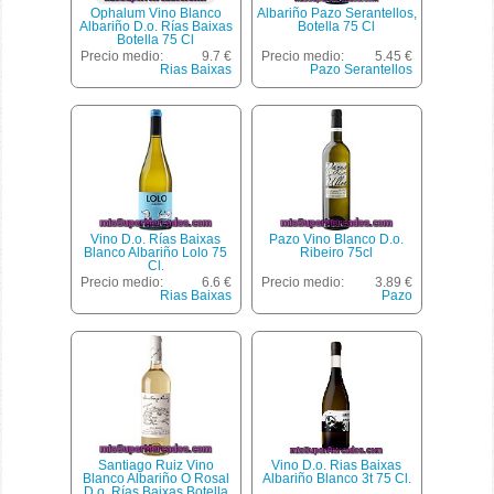
Ophalum Vino Blanco
Albariño Pazo Serantellos,
Albariño D.o. Rías Baixas
Botella 75 Cl
Botella 75 Cl
Precio medio:
9.7 €
Precio medio:
5.45 €
Rias Baixas
Pazo Serantellos
Vino D.o. Rías Baixas
Pazo Vino Blanco D.o.
Blanco Albariño Lolo 75
Ribeiro 75cl
Cl.
Precio medio:
6.6 €
Precio medio:
3.89 €
Rias Baixas
Pazo
Santiago Ruiz Vino
Vino D.o. Rias Baixas
Blanco Albariño O Rosal
Albariño Blanco 3t 75 Cl.
D.o. Rías Baixas Botella