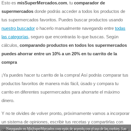
Esto es
misSuperMercados.com
, tu
comparador de
supermercados
donde podrás acceder a todos los productos de
tus supermercados favoritos. Puedes buscar productos usando
nuestro buscador
o hacerlo manualmente navegando entre
todas
las categorías
, seguro que encontrarás lo que buscas. Según
cálculos,
comparando productos en todos los supermercados
puedes ahorrar entre un 10% a un 20% en tu carrito de la
compra
¡Ya puedes hacer tu carrito de la compra! Así podrás comparar tus
productos favoritos de manera más fácil, úsado y compara tu
carrito en diferentes supermercados para ahorrarte el máximo
dinero.
Y no te olvides de volver pronto, próximamente vamos a incorporar
un sistema de opiniones, escribir tus recetas y compartirlas con
Navegando en MisSuperMercados.com estás de acuerdo con el uso de las cookies. Las
otros usuarios y poder comparar productos por su valor nutricional.