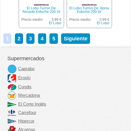
El Lobo Turron De
El Lobo Turron De Jijona
Alicante Estuche 200 Gr
Estuche 200 Gr
Precio medio:
3.99 €
Precio medio:
3.99 €
El Lobo
El Lobo
1
2
3
4
5
Siguiente
Supermercados
Caprabo
Eroski
Condis
Mercadona
El Corte Inglés
Carrefour
Hipercor
Alcampo