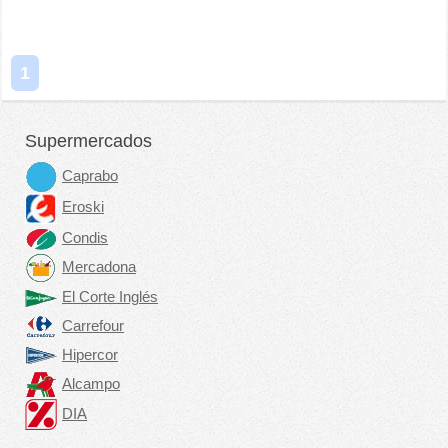
1
Supermercados
Caprabo
Eroski
Condis
Mercadona
El Corte Inglés
Carrefour
Hipercor
Alcampo
DIA