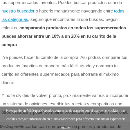
tus supermercados favoritos. Puedes buscar productos usando
nuestro buscador
o hacerlo manualmente navegando entre
todas
las categorías
, seguro que encontrarás lo que buscas. Según
cálculos,
comparando productos en todos los supermercados
puedes ahorrar entre un 10% a un 20% en tu carrito de la
compra
¡Ya puedes hacer tu carrito de la compra! Así podrás comparar tus
productos favoritos de manera más fácil, úsado y compara tu
carrito en diferentes supermercados para ahorrarte el máximo
dinero.
Y no te olvides de volver pronto, próximamente vamos a incorporar
un sistema de opiniones, escribir tus recetas y compartirlas con
Navegando en MisSuperMercados.com estás de acuerdo con el uso de las cookies. Las
otros usuarios y poder comparar productos por su valor nutricional.
cookies recogen información en tu navegador web para ofrecerte una mejor experiencia
MisSuperMercados.com comparador de precios y productos de
online.