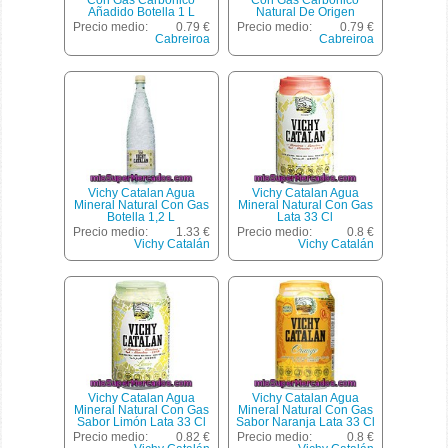
Con Gas Carbónico
Con Gas Carbónico
Añadido Botella 1 L
Natural De Origen
Magmático Botella 1 L
Precio medio:
0.79 €
Precio medio:
0.79 €
Cabreiroa
Cabreiroa
Vichy Catalan Agua
Vichy Catalan Agua
Mineral Natural Con Gas
Mineral Natural Con Gas
Botella 1,2 L
Lata 33 Cl
Precio medio:
1.33 €
Precio medio:
0.8 €
Vichy Catalán
Vichy Catalán
Vichy Catalan Agua
Vichy Catalan Agua
Mineral Natural Con Gas
Mineral Natural Con Gas
Sabor Limón Lata 33 Cl
Sabor Naranja Lata 33 Cl
Precio medio:
0.82 €
Precio medio:
0.8 €