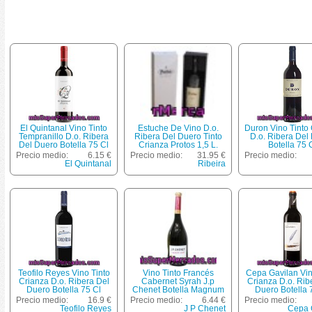
El Quintanal Vino Tinto
Estuche De Vino D.o.
Duron Vino Tinto
Tempranillo D.o. Ribera
Ribera Del Duero Tinto
D.o. Ribera Del
Del Duero Botella 75 Cl
Crianza Protos 1,5 L.
Botella 75 
Precio medio:
6.15 €
Precio medio:
31.95 €
Precio medio:
El Quintanal
Ribeira
Teofilo Reyes Vino Tinto
Vino Tinto Francés
Cepa Gavilan Vin
Crianza D.o. Ribera Del
Cabernet Syrah J.p
Crianza D.o. Rib
Duero Botella 75 Cl
Chenet Botella Magnum
Duero Botella 
De 1,5 Litros
Precio medio:
16.9 €
Precio medio:
6.44 €
Precio medio:
Teofilo Reyes
J P Chenet
Cepa 