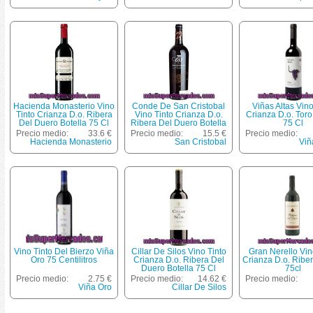
Hacienda Monasterio Vino
Conde De San Cristobal
Viñas Altas Vino
Tinto Crianza D.o. Ribera
Vino Tinto Crianza D.o.
Crianza D.o. Toro
Del Duero Botella 75 Cl
Ribera Del Duero Botella
75 Cl
75 Cl
Precio medio:
33.6 €
Precio medio:
15.5 €
Precio medio:
Hacienda Monasterio
San Cristobal
Viñ
Vino Tinto Del Bierzo Viña
Cillar De Silos Vino Tinto
Gran Nerello Vin
Oro 75 Centilitros
Crianza D.o. Ribera Del
Crianza D.o. Ribe
Duero Botella 75 Cl
75cl
Precio medio:
2.75 €
Precio medio:
14.62 €
Precio medio:
Viña Oro
Cillar De Silos