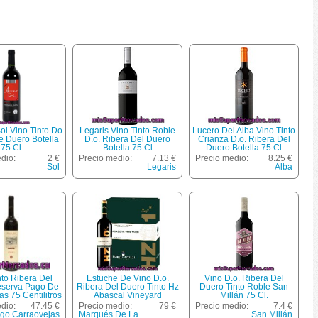
ol Vino Tinto Do
Legaris Vino Tinto Roble
Lucero Del Alba Vino Tinto
e Duero Botella
D.o. Ribera Del Duero
Crianza D.o. Ribera Del
75 Cl
Botella 75 Cl
Duero Botella 75 Cl
dio:
2 €
Precio medio:
7.13 €
Precio medio:
8.25 €
Sol
Legaris
Alba
nto Ribera Del
Estuche De Vino D.o.
Vino D.o. Ribera Del
serva Pago De
Ribera Del Duero Tinto Hz
Duero Tinto Roble San
s 75 Centilitros
Abascal Vineyard
Millán 75 Cl.
Marqués De La Concordia
dio:
47.45 €
Precio medio:
79 €
Precio medio:
7.4 €
Pack 3x75 Cl.
go Carraovejas
Marqués De La
San Millán