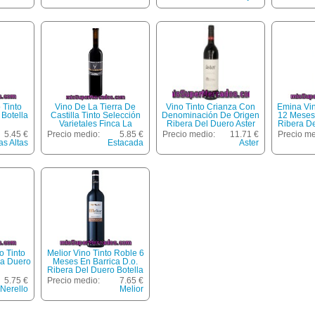
 Tinto
Vino De La Tierra De
Vino Tinto Crianza Con
Emina Vin
 Botella
Castilla Tinto Selección
Denominación De Origen
12 Meses 
Varietales Finca La
Ribera Del Duero Aster
Ribera De
Estacada 75 Cl.
Botella De 75 Centilitros
5.45 €
Precio medio:
5.85 €
Precio medio:
11.71 €
Precio me
as Altas
Estacada
Aster
o Tinto
Melior Vino Tinto Roble 6
ra Duero
Meses En Barrica D.o.
Ribera Del Duero Botella
75 Cl
5.75 €
Precio medio:
7.65 €
Nerello
Melior