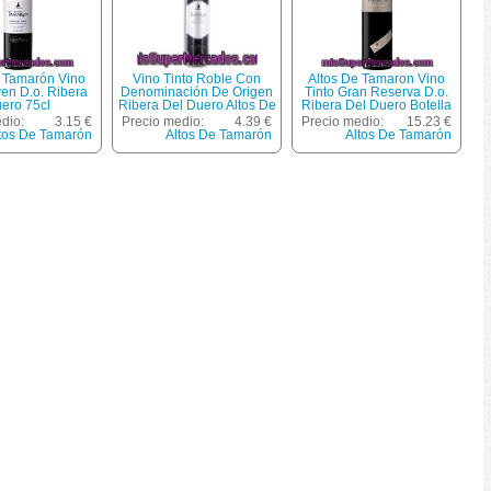
e Tamarón Vino
Vino Tinto Roble Con
Altos De Tamaron Vino
ven D.o. Ribera
Denominación De Origen
Tinto Gran Reserva D.o.
ero 75cl
Ribera Del Duero Altos De
Ribera Del Duero Botella
Tamaron Botella De 75
75 Cl
dio:
3.15 €
Precio medio:
4.39 €
Precio medio:
15.23 €
Centilitros
tos De Tamarón
Altos De Tamarón
Altos De Tamarón