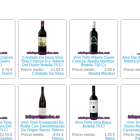
 Crianza
Condado De Haza Vino
Vino Tinto Ribera Duero
Arco Del S
 Duero
Tinto Crianza D.o. Ribera
Crianza, Abadia Mantrus,
Ribera D
Cl
Del Duero Botella 75 Cl
Botella 750 Cc
6.76 €
Precio medio:
11.02 €
Precio medio:
3.59 €
Precio me
Duron
Condado De Haza
Abadia Mantrus
o Tinto
Vino Tinto Envejecido En
Vino Tinto Viña Bajoz,
Vino Ti
era Del
Roble Con Denominación
Botella 75 Cl
Duero Re
75 Cl
De Origen Bierzo Tilenus
Carraoveja
Botella De 75 Centilitros
10.55 €
Precio medio:
8.01 €
Precio medio:
3.25 €
Precio me
Gavilan
Tilenus
Bajoz
Pa