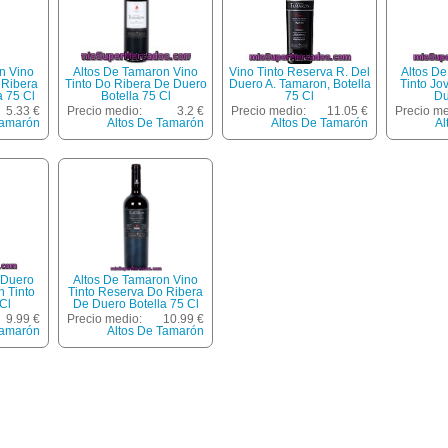
n Vino
Altos De Tamaron Vino
Vino Tinto Reserva R. Del
Altos D
 Ribera
Tinto Do Ribera De Duero
Duero A. Tamaron, Botella
Tinto Jo
a 75 Cl
Botella 75 Cl
75 Cl
Du
5.33 €
Precio medio:
3.2 €
Precio medio:
11.05 €
Precio me
Tamarón
Altos De Tamarón
Altos De Tamarón
Al
 Duero
Altos De Tamaron Vino
n Tinto
Tinto Reserva Do Ribera
Cl
De Duero Botella 75 Cl
9.99 €
Precio medio:
10.99 €
Tamarón
Altos De Tamarón