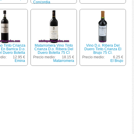
Concordia
o Tinto Crianza
Matarromera Vino Tinto
Vino D.o. Ribera Del
En Barrica D.o.
Crianza D.o. Ribera Del
Duero Tinto Crianza El
l Duero Botella
Duero Botella 75 Cl
Brujo 75 Cl.
75 Cl
dio:
12.95 €
Precio medio:
18.15 €
Precio medio:
6.25 €
Emina
Matarromera
El Brujo