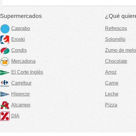
Supermercados
¿Qué quier
Caprabo
Refrescos
Eroski
Solomillo
Condis
Zumo de melo
Mercadona
Chocolate
El Corte Inglés
Arroz
Carrefour
Carne
Hipercor
Leche
Alcampo
Pizza
DIA