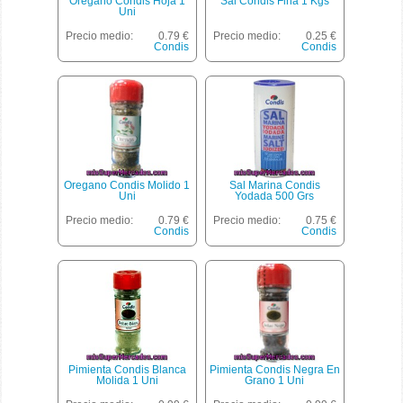
Oregano Condis Hoja 1
Sal Condis Fina 1 Kgs
Uni
Precio medio:
0.79 €
Precio medio:
0.25 €
Condis
Condis
Oregano Condis Molido 1
Sal Marina Condis
Uni
Yodada 500 Grs
Precio medio:
0.79 €
Precio medio:
0.75 €
Condis
Condis
Pimienta Condis Blanca
Pimienta Condis Negra En
Molida 1 Uni
Grano 1 Uni