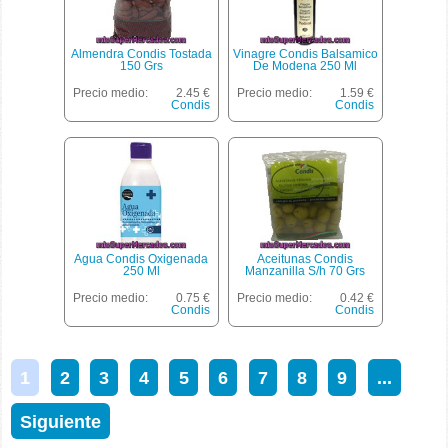
Almendra Condis Tostada
Vinagre Condis Balsamico
150 Grs
De Modena 250 Ml
Precio medio:
2.45 €
Precio medio:
1.59 €
Condis
Condis
Agua Condis Oxigenada
Aceitunas Condis
250 Ml
Manzanilla S/h 70 Grs
Precio medio:
0.75 €
Precio medio:
0.42 €
Condis
Condis
1
2
3
4
5
6
7
8
9
...
Siguiente