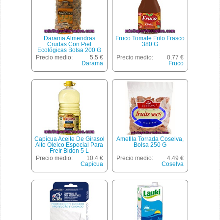
Darama Almendras
Fruco Tomate Frito Frasco
Crudas Con Piel
380 G
Ecológicas Bolsa 200 G
Precio medio:
5.5 €
Precio medio:
0.77 €
Darama
Fruco
Capicua Aceite De Girasol
Ametlla Torrada Coselva,
Alto Oleico Especial Para
Bolsa 250 G
Freír Bidon 5 L
Precio medio:
10.4 €
Precio medio:
4.49 €
Capicua
Coselva