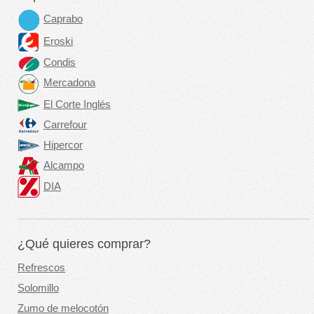
Caprabo
Eroski
Condis
Mercadona
El Corte Inglés
Carrefour
Hipercor
Alcampo
DIA
¿Qué quieres comprar?
Refrescos
Solomillo
Zumo de melocotón