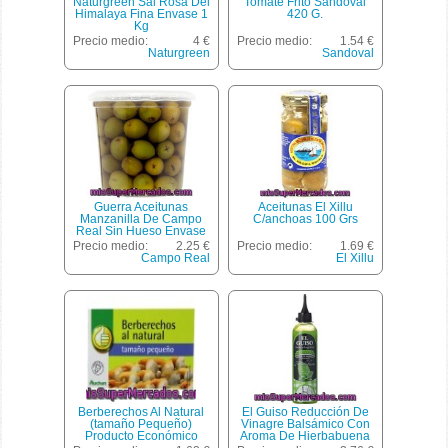
Naturgreen Sal Rosa Del
Tomate Frito Sandoval
Himalaya Fina Envase 1
420 G.
Kg
Precio medio:
4 €
Precio medio:
1.54 €
Naturgreen
Sandoval
Guerra Aceitunas
Aceitunas El Xillu
Manzanilla De Campo
C/anchoas 100 Grs
Real Sin Hueso Envase
200 G
Precio medio:
2.25 €
Precio medio:
1.69 €
Campo Real
El Xillu
Berberechos Al Natural
El Guiso Reducción De
(tamaño Pequeño)
Vinagre Balsámico Con
Producto Económico
Aroma De Hierbabuena
Alcampo 58 Gramos Peso
Botella 250 Ml