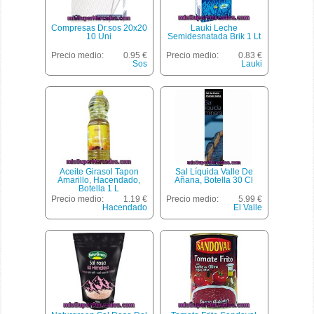
Compresas Dr.sos 20x20
Lauki Leche
10 Uni
Semidesnatada Brik 1 Lt
Precio medio:
0.95 €
Precio medio:
0.83 €
Sos
Lauki
Aceite Girasol Tapon
Sal Líquida Valle De
Amarillo, Hacendado,
Añana, Botella 30 Cl
Botella 1 L
Precio medio:
1.19 €
Precio medio:
5.99 €
Hacendado
El Valle