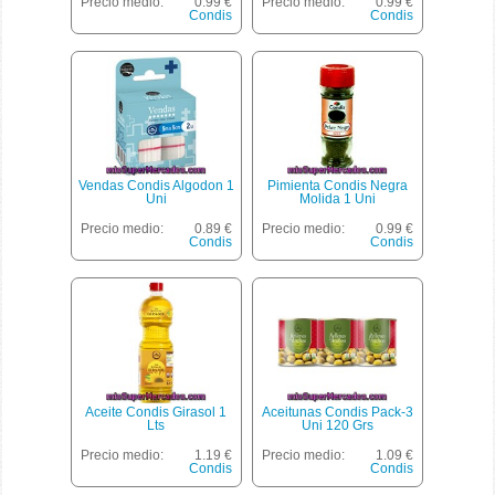
Precio medio:
0.99 €
Precio medio:
0.99 €
Condis
Condis
Vendas Condis Algodon 1
Pimienta Condis Negra
Uni
Molida 1 Uni
Precio medio:
0.89 €
Precio medio:
0.99 €
Condis
Condis
Aceite Condis Girasol 1
Aceitunas Condis Pack-3
Lts
Uni 120 Grs
Precio medio:
1.19 €
Precio medio:
1.09 €
Condis
Condis