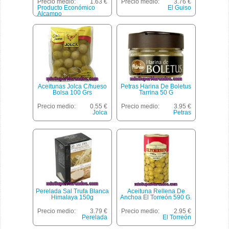
Precio medio:
1.63 €
Precio medio:
3.76 €
Escurrido
Producto Económico
El Guiso
Alcampo
Aceitunas Jolca C/hueso
Petras Harina De Boletus
Bolsa 100 Grs
Tarrina 50 G
Precio medio:
0.55 €
Precio medio:
3.95 €
Jolca
Petras
Perelada Sal Trufa Blanca
Aceituna Rellena De
Himalaya 150g
Anchoa El Torreón 590 G.
Precio medio:
3.79 €
Precio medio:
2.95 €
Perelada
El Torreón