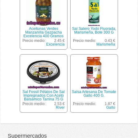
Aceitunas Verdes
Sal Salero Yodo Fluorada,
Manzanilla Gazpacha
Marismeña, Bote 300 G
Excelencia 400 Gramos
Precio medio:
2.45 €
Precio medio:
0.43 €
Excelencia
Marismeña
Sal Fossil Pétalos De Sal
Salsa Artesana De Tomate
Impregnados Con Aceto
Gallo 400 G.
Balsámico Tarrina 75 G
Precio medio:
2.53 €
Precio medio:
1.87 €
River
Gallo
Supermercados