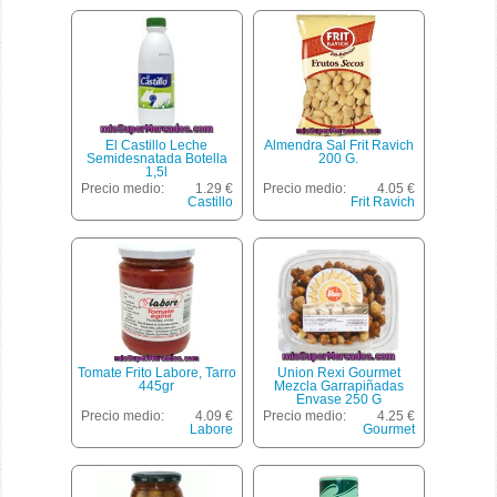
El Castillo Leche
Almendra Sal Frit Ravich
Semidesnatada Botella
200 G.
1,5l
Precio medio:
1.29 €
Precio medio:
4.05 €
Castillo
Frit Ravich
Tomate Frito Labore, Tarro
Union Rexi Gourmet
445gr
Mezcla Garrapiñadas
Envase 250 G
Precio medio:
4.09 €
Precio medio:
4.25 €
Labore
Gourmet