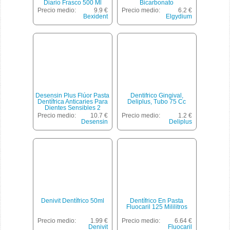
Diario Frasco 500 Ml
Bicarbonato
Micropulverizado
Precio medio:
9.9 €
Precio medio:
6.2 €
Bexident
Elgydium
Desensin Plus Flúor Pasta
Dentifrico Gingival,
Dentífrica Anticaries Para
Deliplus, Tubo 75 Cc
Dientes Sensibles 2
Tubos 125 Ml + 50ml Uso
Precio medio:
10.7 €
Precio medio:
1.2 €
Diario Acción Progresiva
Desensin
Deliplus
Denivit Dentífrico 50ml
Dentífrico En Pasta
Fluocaril 125 Mililitros
Precio medio:
1.99 €
Precio medio:
6.64 €
Denivit
Fluocaril