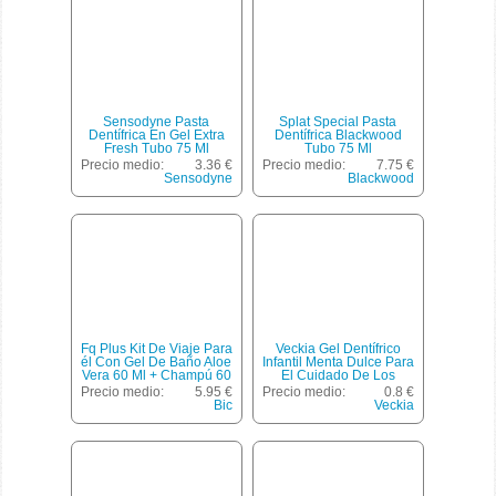
Sensodyne Pasta
Splat Special Pasta
Dentífrica En Gel Extra
Dentífrica Blackwood
Fresh Tubo 75 Ml
Tubo 75 Ml
Precio medio:
3.36 €
Precio medio:
7.75 €
Sensodyne
Blackwood
Fq Plus Kit De Viaje Para
Veckia Gel Dentífrico
él Con Gel De Baño Aloe
Infantil Menta Dulce Para
Vera 60 Ml + Champú 60
El Cuidado De Los
Ml + Desodorante Envase
Dientes De Leche 2-6
Precio medio:
5.95 €
Precio medio:
0.8 €
30 Ml + 1 Sobre Gel De
Años Tubo 75 Ml
Bic
Veckia
Afeitar + Dentífrico 15 Ml +
Cepillo + Maquinilla
Afeitar Bic