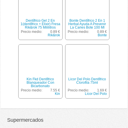
Dentífrico Gel 2 En
Bonte Dentífrico 2 En 1
1(dentífrico + Elixir) Fresa
Herbal Ayuda A Prevenir
Rik&rok 75 Mililitros
La Caries Bote 100 Ml
Precio medio:
0.89 €
Precio medio:
0.89 €
Rik&rok
Bonte
Kin Fkd Dentífrico
Licor Del Polo Dentífrico
Blanqueador Con
Clorofila 75ml
Bicarbonato
Micropulverizado No
Precio medio:
7.55 €
Precio medio:
1.69 €
Abrasivo Pack 2 Tubos 75
Kin
Licor Del Polo
Ml
Supermercados