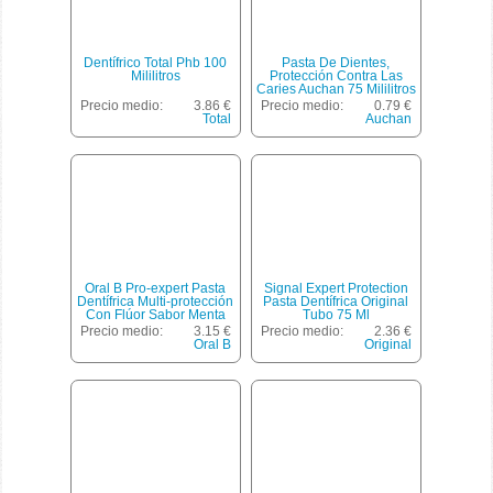
Dentífrico Total Phb 100
Pasta De Dientes,
Mililitros
Protección Contra Las
Caries Auchan 75 Mililitros
Precio medio:
3.86 €
Precio medio:
0.79 €
Total
Auchan
Oral B Pro-expert Pasta
Signal Expert Protection
Dentífrica Multi-protección
Pasta Dentífrica Original
Con Flúor Sabor Menta
Tubo 75 Ml
Fresca Tubo 75 Ml
Precio medio:
3.15 €
Precio medio:
2.36 €
Oral B
Original