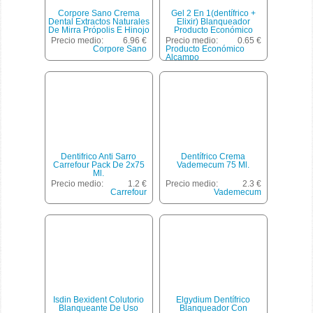
Corpore Sano Crema
Gel 2 En 1(dentífrico +
Dental Extractos Naturales
Elixir) Blanqueador
De Mirra Própolis E Hinojo
Producto Económico
Envase 75 Ml
Alcampo 75 Mililitros
Precio medio:
6.96 €
Precio medio:
0.65 €
Corpore Sano
Producto Económico
Alcampo
Dentifrico Anti Sarro
Dentífrico Crema
Carrefour Pack De 2x75
Vademecum 75 Ml.
Ml.
Precio medio:
1.2 €
Precio medio:
2.3 €
Carrefour
Vademecum
Isdin Bexident Colutorio
Elgydium Dentífrico
Blanqueante De Uso
Blanqueador Con