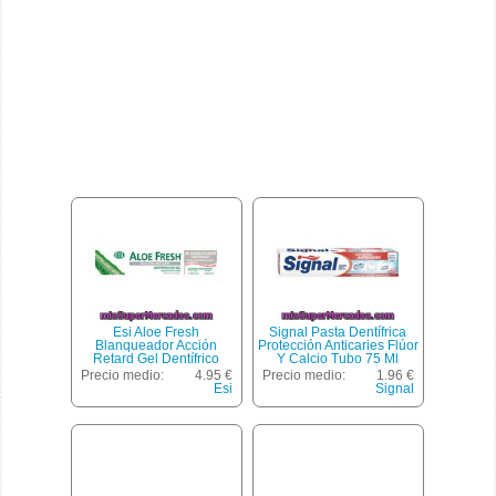
Esi Aloe Fresh
Signal Pasta Dentífrica
Blanqueador Acción
Protección Anticaries Flúor
Retard Gel Dentífrico
Y Calcio Tubo 75 Ml
Frescor Menta Verde
Precio medio:
4.95 €
Precio medio:
1.96 €
Fuerte Tubo 100 Ml
Esi
Signal