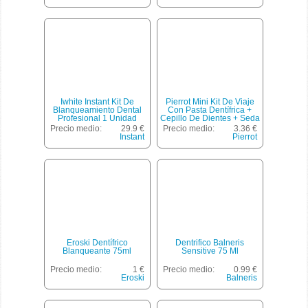
Iwhite Instant Kit De
Pierrot Mini Kit De Viaje
Blanqueamiento Dental
Con Pasta Dentífrica +
Profesional 1 Unidad
Cepillo De Dientes + Seda
Dental Blister 1 Unidad
Precio medio:
29.9 €
Precio medio:
3.36 €
Instant
Pierrot
Eroski Dentífrico
Dentrifico Balneris
Blanqueante 75ml
Sensitive 75 Ml
Precio medio:
1 €
Precio medio:
0.99 €
Eroski
Balneris