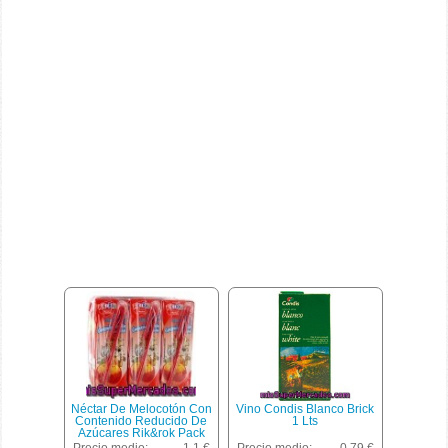
Néctar De Melocotón Con
Vino Condis Blanco Brick
Contenido Reducido De
1 Lts
Azúcares Rik&rok Pack
De 6 Unidades De 20