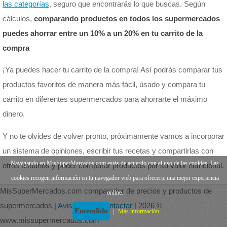
las categorías
, seguro que encontrarás lo que buscas. Según
cálculos,
comparando productos en todos los supermercados
puedes ahorrar entre un 10% a un 20% en tu carrito de la
compra
¡Ya puedes hacer tu carrito de la compra! Así podrás comparar tus
productos favoritos de manera más fácil, úsado y compara tu
carrito en diferentes supermercados para ahorrarte el máximo
dinero.
Y no te olvides de volver pronto, próximamente vamos a incorporar
un sistema de opiniones, escribir tus recetas y compartirlas con
Navegando en MisSuperMercados.com estás de acuerdo con el uso de las cookies. Las
otros usuarios y poder comparar productos por su valor nutricional.
cookies recogen información en tu navegador web para ofrecerte una mejor experiencia
MisSuperMercados.com comparador de precios y productos de
online.
supermercados |
Aviso legal
|
Contactar
| 2026 ©
Entendido
|
Más información
www.missupermercados.com