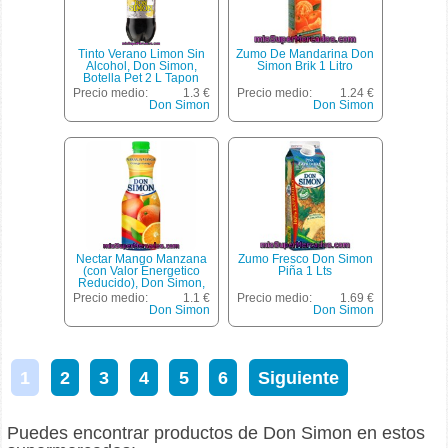
Tinto Verano Limon Sin
Zumo De Mandarina Don
Alcohol, Don Simon,
Simon Brik 1 Litro
Botella Pet 2 L Tapon
Rosca
Precio medio:
1.3 €
Precio medio:
1.24 €
Don Simon
Don Simon
Nectar Mango Manzana
Zumo Fresco Don Simon
(con Valor Energetico
Piña 1 Lts
Reducido), Don Simon,
Botella 1,5 L
Precio medio:
1.1 €
Precio medio:
1.69 €
Don Simon
Don Simon
1
2
3
4
5
6
Siguiente
Puedes encontrar productos de Don Simon en estos