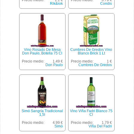
Precio medio:
1.1 €
Precio medio:
0.79 €
Centilitros
Rik&rok
Condis
Vino Rosado De Mesa
Cumbres De Gredos Vino
Don Paulo, Botella 75 Cl
Blanco Brick 1 Lt
Precio medio:
1.49 €
Precio medio:
1 €
Don Paulo
Cumbres De Gredos
Simó Sangría Tradicional
Vino Viña Fadri Blanco 75
1,5l
Cl
Precio medio:
4.99 €
Precio medio:
1.79 €
Simó
Viña Del Fadri