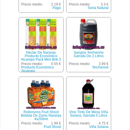
Precio medio:
2.19 €
Precio medio:
3.3 €
Pago
Soria Natural
Néctar De Naranja
Sangría Teichenne
Producto Económico
Garrafa De 2 Litros
Alcampo Pack Mini Brik 3
Unidades De 200 Mililitros
Precio medio:
0.55 €
Precio medio:
3.99 €
Producto Económico
Teichenné
Alcampo
Robinsons Fruit Shoot
Vino Tinto De Mesa Viña
Bebida De Zumo Naranja
Solana, Garrafa 5 Litros
4x200ml
Precio medio:
1.99 €
Precio medio:
4.75 €
Fruit Shoot
Viña Solana