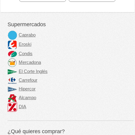
Supermercados
Caprabo
Eroski
Condis
Mercadona
El Corte Inglés
Carrefour
Hipercor
Alcampo
DIA
¿Qué quieres comprar?