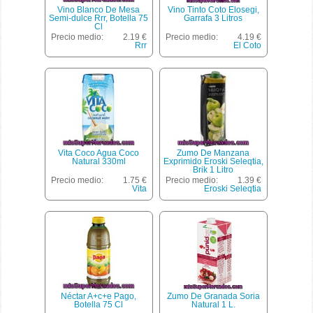
Vino Blanco De Mesa
Vino Tinto Coto Elosegi,
Semi-dulce Rrr, Botella 75
Garrafa 3 Litros
Cl
Precio medio:
2.19 €
Precio medio:
4.19 €
Rrr
El Coto
Vita Coco Agua Coco
Zumo De Manzana
Natural 330ml
Exprimido Eroski Seleqtia,
Brik 1 Litro
Precio medio:
1.75 €
Precio medio:
1.39 €
Vita
Eroski Seleqtia
Néctar A+c+e Pago,
Zumo De Granada Soria
Botella 75 Cl
Natural 1 L.