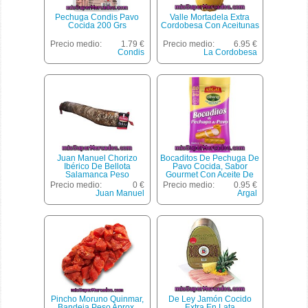
Pechuga Condis Pavo
Valle Mortadela Extra
Cocida 200 Grs
Cordobesa Con Aceitunas
Precio medio:
1.79 €
Precio medio:
6.95 €
Condis
La Cordobesa
Juan Manuel Chorizo
Bocaditos De Pechuga De
Ibérico De Bellota
Pavo Cocida, Sabor
Salamanca Peso
Gourmet Con Aceite De
Aproximado Pieza 1,3 Kg
Oliva Virgen Extra Oliving
Precio medio:
0 €
Precio medio:
0.95 €
Argal 60 Gramos
Juan Manuel
Argal
Pincho Moruno Quinmar,
De Ley Jamón Cocido
Bandeja Peso Aprox.
Extra En Lata