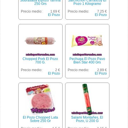
Sobrasada Elpozo Tarrina
Salchichón Carrascoy El
250 Grs
Pozo 1 Kilogramo
Precio medio:
1.69 €
Precio medio:
7.25 €
El Pozo
El Pozo
Chopped Pork El Pozo
Pechuga El Pozo Pavo
700 G.
Bien Star 400 Grs
Precio medio:
2 €
Precio medio:
2.89 €
El Pozo
El Pozo
El Pozo Chopped Lata
Salami Montañes, El
Sobre 250 Gr
Pozo, U 200 G