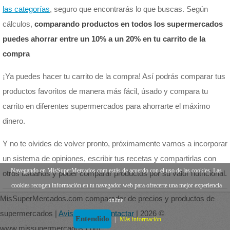
las categorías
, seguro que encontrarás lo que buscas. Según
cálculos,
comparando productos en todos los supermercados
puedes ahorrar entre un 10% a un 20% en tu carrito de la
compra
¡Ya puedes hacer tu carrito de la compra! Así podrás comparar tus
productos favoritos de manera más fácil, úsado y compara tu
carrito en diferentes supermercados para ahorrarte el máximo
dinero.
Y no te olvides de volver pronto, próximamente vamos a incorporar
un sistema de opiniones, escribir tus recetas y compartirlas con
Navegando en MisSuperMercados.com estás de acuerdo con el uso de las cookies. Las
otros usuarios y poder comparar productos por su valor nutricional.
cookies recogen información en tu navegador web para ofrecerte una mejor experiencia
MisSuperMercados.com comparador de precios y productos de
online.
supermercados |
Aviso legal
|
Contactar
| 2026 ©
Entendido
|
Más información
www.missupermercados.com