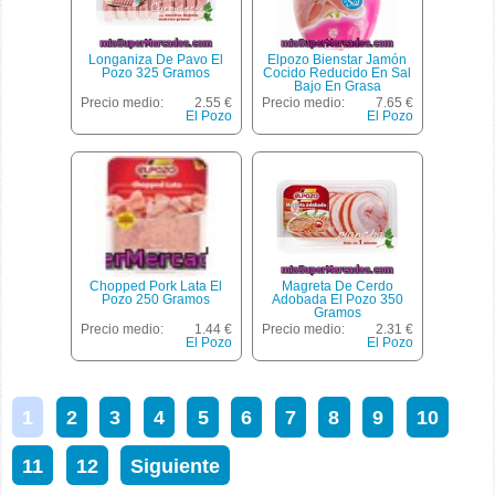
Longaniza De Pavo El
Elpozo Bienstar Jamón
Pozo 325 Gramos
Cocido Reducido En Sal
Bajo En Grasa
Precio medio:
2.55 €
Precio medio:
7.65 €
El Pozo
El Pozo
Chopped Pork Lata El
Magreta De Cerdo
Pozo 250 Gramos
Adobada El Pozo 350
Gramos
Precio medio:
1.44 €
Precio medio:
2.31 €
El Pozo
El Pozo
1
2
3
4
5
6
7
8
9
10
11
12
Siguiente