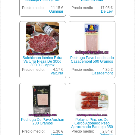
Precio medio:
11.15 €
Precio medio:
17.95 €
Quinmar
De Ley
Salchichon Ibérico Extra
Pechuga Pavo Loncheado
Valturra Pieza De 300g
Casademont 500 Gramos
300.0 G. Aprox
Precio medio:
4.17 €
Precio medio:
4.35 €
Valturra
Casademont
Pechuga De Pavo Auchan
Pelayito Pinchos De
200 Gramos
Cerdo Adobado Peso
Aproximado Bandeja 350
G
Precio medio:
1.36 €
Precio medio:
2.84 €
Auchan
Pelayito