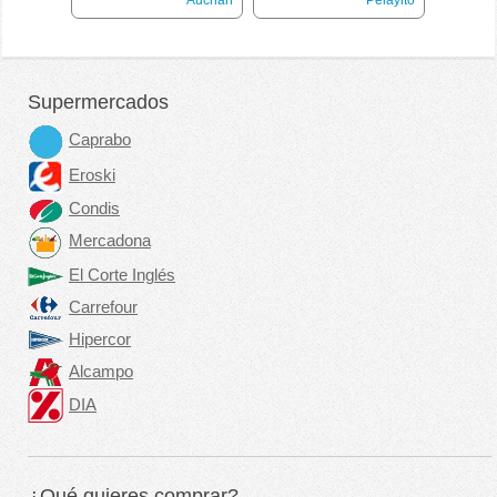
Supermercados
Caprabo
Eroski
Condis
Mercadona
El Corte Inglés
Carrefour
Hipercor
Alcampo
DIA
¿Qué quieres comprar?