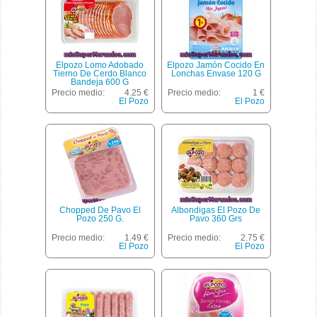
Elpozo Lomo Adobado
Elpozo Jamón Cocido En
Tierno De Cerdo Blanco
Lonchas Envase 120 G
Bandeja 600 G
Precio medio:
4.25 €
Precio medio:
1 €
El Pozo
El Pozo
Chopped De Pavo El
Albondigas El Pozo De
Pozo 250 G.
Pavo 360 Grs
Precio medio:
1.49 €
Precio medio:
2.75 €
El Pozo
El Pozo