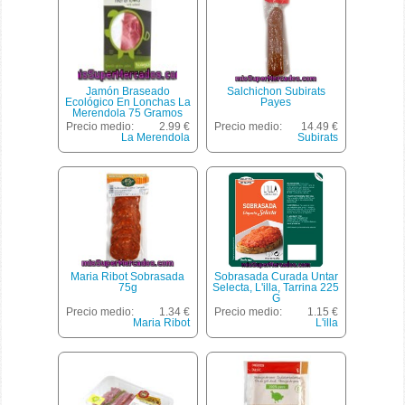
Jamón Braseado
Salchichon Subirats
Ecológico En Lonchas La
Payes
Merendola 75 Gramos
Precio medio:
2.99 €
Precio medio:
14.49 €
La Merendola
Subirats
Maria Ribot Sobrasada
Sobrasada Curada Untar
75g
Selecta, L'illa, Tarrina 225
G
Precio medio:
1.34 €
Precio medio:
1.15 €
Maria Ribot
L'illa