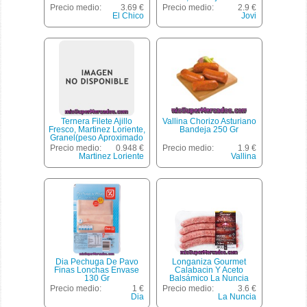
Precio medio:
3.69 €
Precio medio:
2.9 €
El Chico
Jovi
Ternera Filete Ajillo
Vallina Chorizo Asturiano
Fresco, Martinez Loriente,
Bandeja 250 Gr
Granel(peso Aproximado
De La Unidad 120 Gr)
Precio medio:
0.948 €
Precio medio:
1.9 €
Martinez Loriente
Vallina
Dia Pechuga De Pavo
Longaniza Gourmet
Finas Lonchas Envase
Calabacin Y Aceto
130 Gr
Balsámico La Nuncia
Bandeja De 350 G.
Precio medio:
1 €
Precio medio:
3.6 €
Dia
La Nuncia